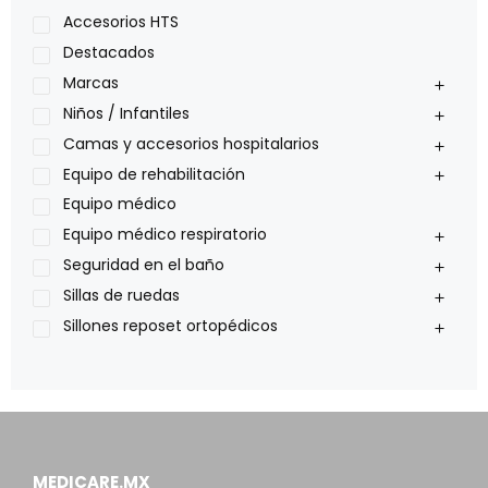
Lumex
Accesorios HTS
Medical Store
Destacados
Nidek
Marcas
Oxiplus
Niños / Infantiles
Philips
Camas y accesorios hospitalarios
Pride
Equipo de rehabilitación
Roho
Equipo médico
Sillas de ruedas Everest Jennings
Equipo médico respiratorio
Stealth products
Seguridad en el baño
Xiehe Medical
Sillas de ruedas
Sillones reposet ortopédicos
MEDICARE.MX