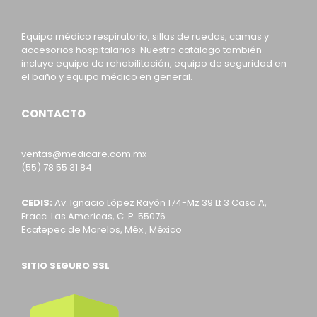
Equipo médico respiratorio, sillas de ruedas, camas y
accesorios hospitalarios. Nuestro catálogo también
incluye equipo de rehabilitación, equipo de seguridad en
el baño y equipo médico en general.
CONTACTO
ventas@medicare.com.mx
(55) 78 55 31 84
CEDIS:
Av. Ignacio López Rayón 174-Mz 39 Lt 3 Casa A,
Fracc. Las Americas, C. P. 55076
Ecatepec de Morelos, Méx., México
SITIO SEGURO SSL