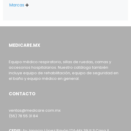
Marcas

MEDICARE.MX
Equipo médico respiratorio, sillas de ruedas, camas y
accesorios hospitalarios. Nuestro catálogo también
incluye equipo de rehabilitación, equipo de seguridad en
el baño y equipo médico en general.
CONTACTO
ventas@medicare.com.mx
(55) 78 55 31 84
CEDIS:
Av. Ignacio López Rayón 174-Mz 39 Lt 3 Casa A,