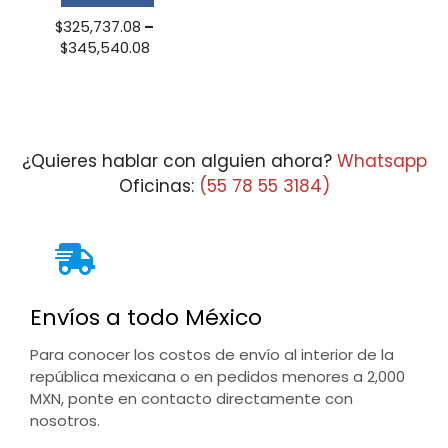
$
325,737.08
–
Price
$
345,540.08
range:
$325,737.08
through
$345,540.08
¿Quieres hablar con alguien ahora?
Whatsapp
Oficinas:
(55 78 55 3184)
Envíos a todo México
Para conocer los costos de envío al interior de la
república mexicana o en pedidos menores a 2,000
MXN, ponte en contacto directamente con
nosotros.