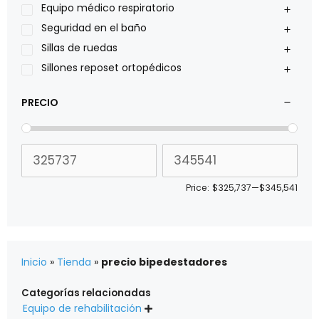
Sillas de ruedas Everest Jennings
Equipo médico respiratorio
Stealth products
Seguridad en el baño
Xiehe Medical
Sillas de ruedas
Sillones reposet ortopédicos
PRECIO
Price:
$325,737
—
$345,541
Inicio
»
Tienda
»
precio bipedestadores
Categorías relacionadas
Equipo de rehabilitación
