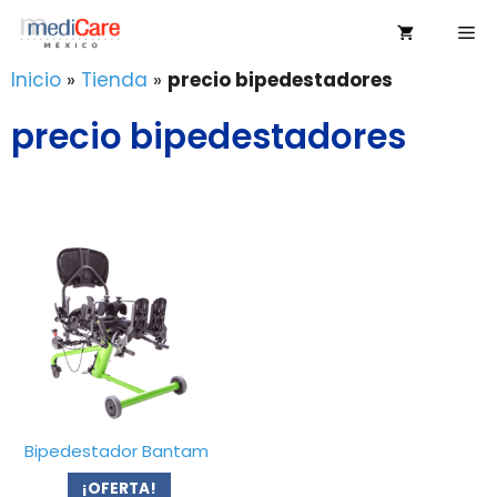
Saltar
Me
al
contenido
Inicio
»
Tienda
»
precio bipedestadores
precio bipedestadores
Bipedestador Bantam
¡OFERTA!