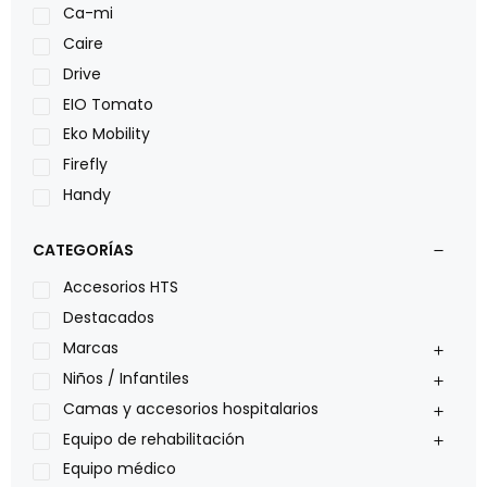
Ca-mi
Caire
Drive
EIO Tomato
Eko Mobility
Firefly
Handy
LOH
CATEGORÍAS
Leggero
Lumex
Accesorios HTS
Medical Store
Destacados
Nidek
Marcas
Oxiplus
Niños / Infantiles
Philips
Camas y accesorios hospitalarios
Pride
Equipo de rehabilitación
Roho
Equipo médico