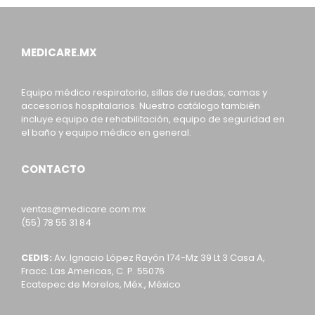
MEDICARE.MX
Equipo médico respiratorio, sillas de ruedas, camas y
accesorios hospitalarios. Nuestro catálogo también
incluye equipo de rehabilitación, equipo de seguridad en
el baño y equipo médico en general.
CONTACTO
ventas@medicare.com.mx
(55) 78 55 31 84
CEDIS:
Av. Ignacio López Rayón 174-Mz 39 Lt 3 Casa A,
Fracc. Las Americas, C. P. 55076
Ecatepec de Morelos, Méx., México