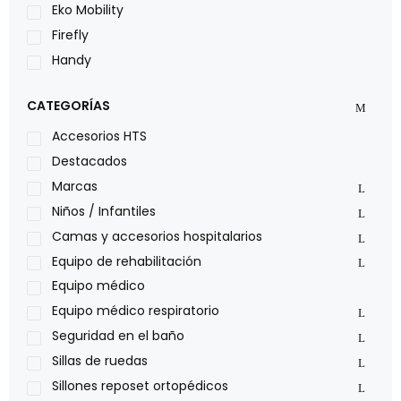
Eko Mobility
Firefly
Handy
LOH
CATEGORÍAS
Leggero
Lumex
Accesorios HTS
Medical Store
Destacados
Nidek
Marcas
Oxiplus
Niños / Infantiles
Philips
Camas y accesorios hospitalarios
Pride
Equipo de rehabilitación
Roho
Equipo médico
Sillas de ruedas Everest Jennings
Equipo médico respiratorio
Stealth products
Seguridad en el baño
Xiehe Medical
Sillas de ruedas
Sillones reposet ortopédicos