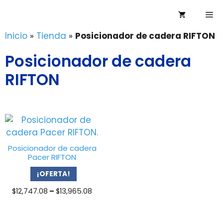
Saltar
Me
al
contenido
Inicio
»
Tienda
»
Posicionador de cadera RIFTON
Posicionador de cadera
RIFTON
Posicionador de cadera
Pacer RIFTON
¡OFERTA!
Price
$
12,747.08
–
$
13,965.08
range:
$12,747.08
through