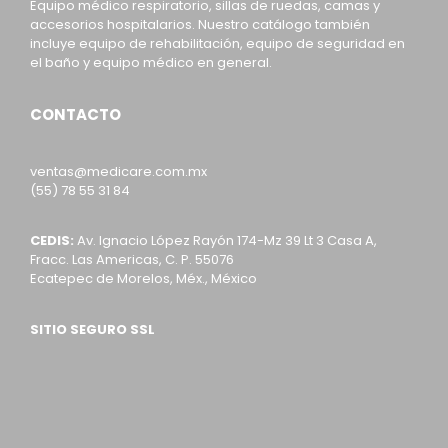
Equipo médico respiratorio, sillas de ruedas, camas y
accesorios hospitalarios. Nuestro catálogo también
incluye equipo de rehabilitación, equipo de seguridad en
el baño y equipo médico en general.
CONTACTO
ventas@medicare.com.mx
(55) 78 55 31 84
CEDIS:
Av. Ignacio López Rayón 174-Mz 39 Lt 3 Casa A,
Fracc. Las Americas, C. P. 55076
Ecatepec de Morelos, Méx., México
SITIO SEGURO SSL