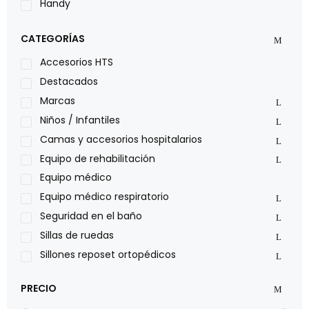
Handy
LOH
CATEGORÍAS
Leggero
Lumex
Accesorios HTS
Medical Store
Destacados
Nidek
Marcas
Oxiplus
Niños / Infantiles
Philips
Camas y accesorios hospitalarios
Pride
Equipo de rehabilitación
Roho
Equipo médico
Sillas de ruedas Everest Jennings
Equipo médico respiratorio
Stealth products
Seguridad en el baño
Xiehe Medical
Sillas de ruedas
Sillones reposet ortopédicos
PRECIO