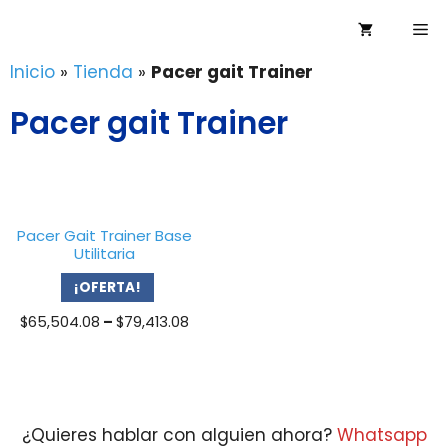
Saltar
Me
al
contenido
Inicio
»
Tienda
»
Pacer gait Trainer
Pacer gait Trainer
Pacer Gait Trainer Base
Utilitaria
¡OFERTA!
Price
$
65,504.08
–
$
79,413.08
range:
$65,504.08
through
$79,413.08
¿Quieres hablar con alguien ahora?
Whatsapp