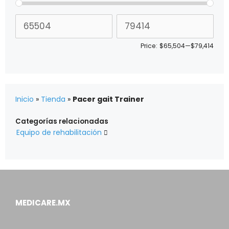
Price:
$65,504
—
$79,414
Inicio
»
Tienda
»
Pacer gait Trainer
Categorías relacionadas
Equipo de rehabilitación

MEDICARE.MX