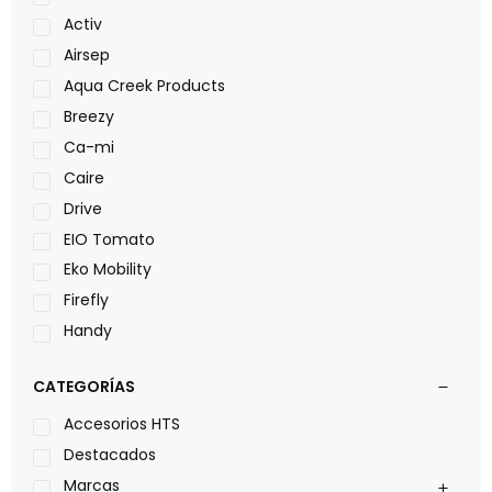
Activ
Airsep
Aqua Creek Products
Breezy
Ca-mi
Caire
Drive
EIO Tomato
Eko Mobility
Firefly
Handy
LOH
CATEGORÍAS
Leggero
Lumex
Accesorios HTS
Medical Store
Destacados
Nidek
Marcas