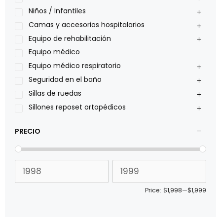
Oxiplus
Niños / Infantiles
Philips
Camas y accesorios hospitalarios
Pride
Equipo de rehabilitación
Roho
Equipo médico
Sillas de ruedas Everest Jennings
Equipo médico respiratorio
Stealth products
Seguridad en el baño
Xiehe Medical
Sillas de ruedas
Sillones reposet ortopédicos
PRECIO
Price:
$1,998
—
$1,999