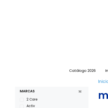
Saltar
al
contenido
Catálogo 2026
I
Inici
m
MARCAS
2 Care
Activ