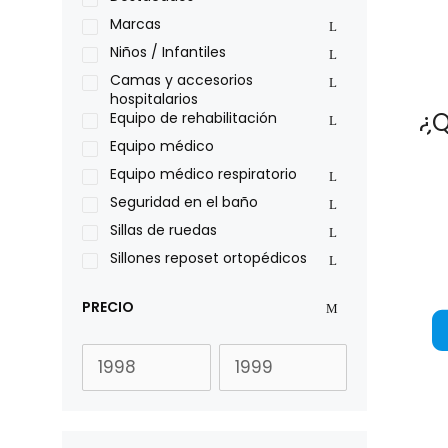
Philips
Marcas
Pride
Niños / Infantiles
Roho
Camas y accesorios
hospitalarios
Sillas de ruedas Everest Jennings
¿Q
Equipo de rehabilitación
Stealth products
Equipo médico
Xiehe Medical
Equipo médico respiratorio
Seguridad en el baño
Sillas de ruedas
Sillones reposet ortopédicos
PRECIO