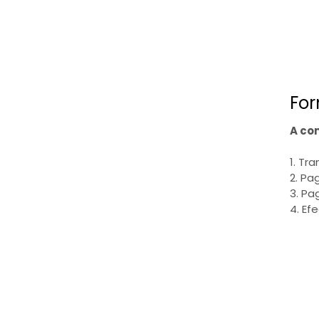
For
A co
1. Tr
2. Pa
3. Pa
4. Ef