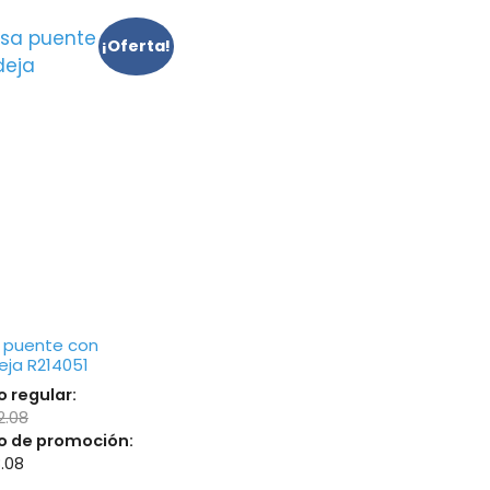
¡Oferta!
 puente con
ja R214051
o regular:
2.08
o de promoción:
8.08