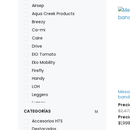
Airsep
Aqua Creek Products
Breezy
Ca-mi
Caire
Drive
EIO Tomato
Eko Mobility
Firefly
Handy
LOH
Mesa
Leggero
bande
Lumex
Preci
$
2,47
Medical Store
CATEGORÍAS
Preci
Nidek
Accesorios HTS
$
1,99
Oxiplus
Destacados