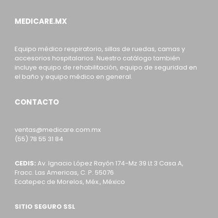
MEDICARE.MX
Equipo médico respiratorio, sillas de ruedas, camas y
accesorios hospitalarios. Nuestro catálogo también
incluye equipo de rehabilitación, equipo de seguridad en
el baño y equipo médico en general.
CONTACTO
ventas@medicare.com.mx
(55) 78 55 31 84
CEDIS:
Av. Ignacio López Rayón 174-Mz 39 Lt 3 Casa A,
Fracc. Las Americas, C. P. 55076
Ecatepec de Morelos, Méx., México
SITIO SEGURO SSL