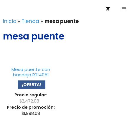
Saltar
Me
al
contenido
Inicio
»
Tienda
»
mesa puente
mesa puente
Mesa puente con
bandeja R214051
¡OFERTA!
Precio regular:
$
2,472.08
Precio de promoción:
$
1,998.08