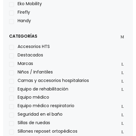
Eko Mobility
Firefly
Handy
LOH
CATEGORÍAS
Leggero
Lumex
Accesorios HTS
Medical Store
Destacados
Nidek
Marcas
Oxiplus
Niños / Infantiles
Philips
Camas y accesorios hospitalarios
Pride
Equipo de rehabilitación
Roho
Equipo médico
Sillas de ruedas Everest Jennings
Equipo médico respiratorio
Stealth products
Seguridad en el baño
Xiehe Medical
Sillas de ruedas
Sillones reposet ortopédicos