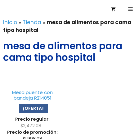
Saltar
Me
al
contenido
Inicio
»
Tienda
»
mesa de alimentos para cama
tipo hospital
mesa de alimentos para
cama tipo hospital
Mesa puente con
bandeja R214051
¡OFERTA!
Precio regular:
$
2,472.08
Precio de promoción:
$
1,998.08