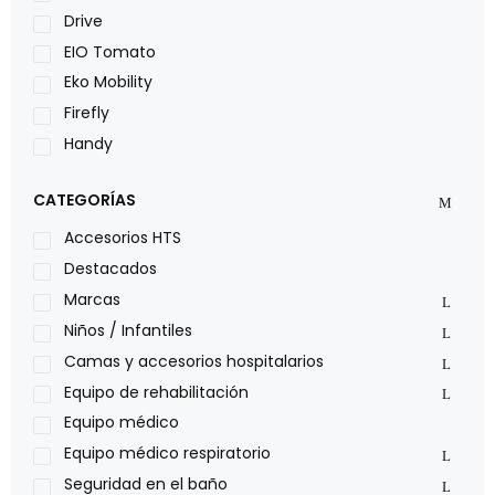
Drive
EIO Tomato
Eko Mobility
Firefly
Handy
LOH
CATEGORÍAS
Leggero
Lumex
Accesorios HTS
Medical Store
Destacados
Nidek
Marcas
Oxiplus
Niños / Infantiles
Philips
Camas y accesorios hospitalarios
Pride
Equipo de rehabilitación
Roho
Equipo médico
Sillas de ruedas Everest Jennings
Equipo médico respiratorio
Stealth products
Seguridad en el baño