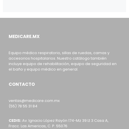
MEDICARE.MX
Equipo médico respiratorio, sillas de ruedas, camas y
accesorios hospitalarios. Nuestro catálogo también
incluye equipo de rehabilitación, equipo de seguridad en
el baño y equipo médico en general.
CONTACTO
ventas@medicare.com.mx
(55) 78 55 31 84
CEDIS:
Av. Ignacio López Rayón 174-Mz 39 Lt 3 Casa A,
Fracc. Las Americas, C. P. 55076