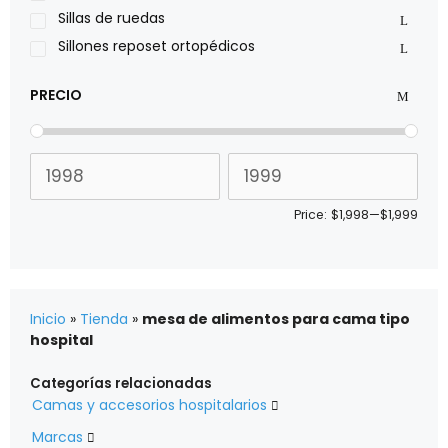
Xiehe Medical
Sillas de ruedas
Sillones reposet ortopédicos
PRECIO
Price:
$1,998
—
$1,999
Inicio
»
Tienda
»
mesa de alimentos para cama tipo
hospital
Categorías relacionadas
Camas y accesorios hospitalarios

Marcas
