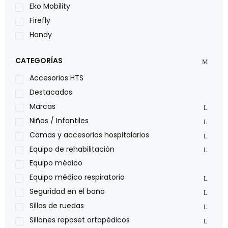
Eko Mobility
Firefly
Handy
LOH
CATEGORÍAS
Leggero
Lumex
Accesorios HTS
Medical Store
Destacados
Nidek
Marcas
Oxiplus
Niños / Infantiles
Philips
Camas y accesorios hospitalarios
Pride
Equipo de rehabilitación
Roho
Equipo médico
Sillas de ruedas Everest Jennings
Equipo médico respiratorio
Stealth products
Seguridad en el baño
Xiehe Medical
Sillas de ruedas
Sillones reposet ortopédicos