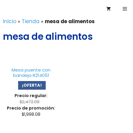
Saltar
Me
al
contenido
Inicio
»
Tienda
»
mesa de alimentos
mesa de alimentos
Mesa puente con
bandeja R214051
¡OFERTA!
Precio regular:
$
2,472.08
Precio de promoción:
$
1,998.08