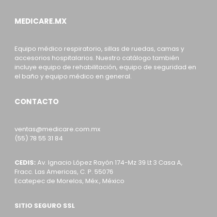
MEDICARE.MX
Equipo médico respiratorio, sillas de ruedas, camas y
accesorios hospitalarios. Nuestro catálogo también
incluye equipo de rehabilitación, equipo de seguridad en
el baño y equipo médico en general.
CONTACTO
ventas@medicare.com.mx
(55) 78 55 31 84
CEDIS:
Av. Ignacio López Rayón 174-Mz 39 Lt 3 Casa A,
Fracc. Las Americas, C. P. 55076
Ecatepec de Morelos, Méx., México
SITIO SEGURO SSL