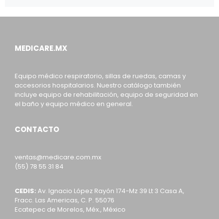
MEDICARE.MX
Equipo médico respiratorio, sillas de ruedas, camas y
accesorios hospitalarios. Nuestro catálogo también
incluye equipo de rehabilitación, equipo de seguridad en
el baño y equipo médico en general.
CONTACTO
ventas@medicare.com.mx
(55) 78 55 31 84
CEDIS:
Av. Ignacio López Rayón 174-Mz 39 Lt 3 Casa A,
Fracc. Las Americas, C. P. 55076
Ecatepec de Morelos, Méx., México