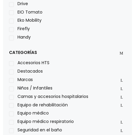
Drive
EIO Tomato
Eko Mobility
Firefly
Handy
LOH
CATEGORÍAS
Leggero
Lumex
Accesorios HTS
Medical Store
Destacados
Nidek
Marcas
Oxiplus
Niños / Infantiles
Philips
Camas y accesorios hospitalarios
Pride
Equipo de rehabilitación
Roho
Equipo médico
Sillas de ruedas Everest Jennings
Equipo médico respiratorio
Stealth products
Seguridad en el baño