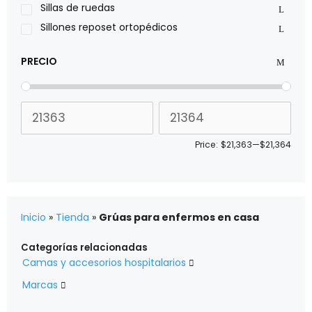
Xiehe Medical
Sillas de ruedas
Sillones reposet ortopédicos
PRECIO
Price:
$21,363
—
$21,364
Inicio
»
Tienda
»
Grúas para enfermos en casa
Categorías relacionadas
Camas y accesorios hospitalarios

Marcas
