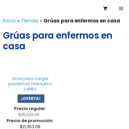
Saltar
Me
al
contenido
Inicio
»
Tienda
»
Grúas para enfermos en casa
Grúas para enfermos en
casa
Grua para cargar
pacientes hidraulica
LUMEX
¡OFERTA!
Precio regular:
$
26,229.08
Precio de promoción:
$
21,363.08