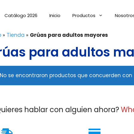
Catálogo 2026
Inicio
Productos
Nosotro
o
»
Tienda
»
Grúas para adultos mayores
rúas para adultos m
No se encontraron productos que concuerden con l
uieres hablar con alguien ahora?
Wh