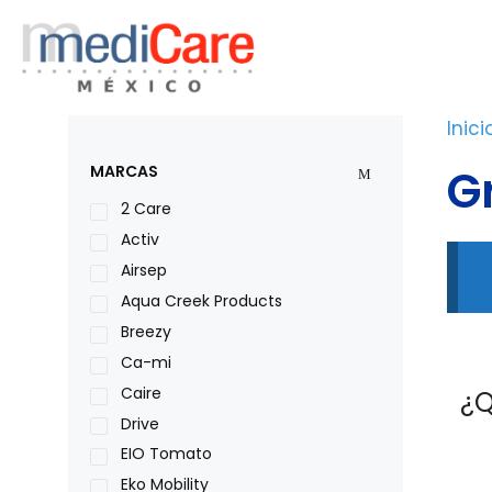
Saltar
al
contenido
Inici
G
MARCAS
2 Care
Activ
Airsep
Aqua Creek Products
Breezy
Ca-mi
Caire
¿Q
Drive
EIO Tomato
Eko Mobility