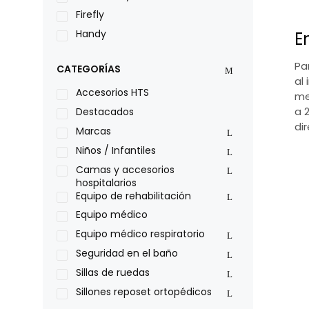
Firefly
Handy
E
LOH
Pa
CATEGORÍAS
Leggero
al 
Lumex
Accesorios HTS
me
Medical Store
a 
Destacados
di
Nidek
Marcas
Oxiplus
Niños / Infantiles
Philips
Camas y accesorios
hospitalarios
Pride
Equipo de rehabilitación
Roho
Equipo médico
Sillas de ruedas Everest Jennings
Equipo médico respiratorio
Stealth products
Seguridad en el baño
Xiehe Medical
Sillas de ruedas
Sillones reposet ortopédicos