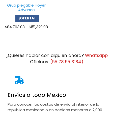
Grúa plegable Hoyer
Advance
¡OFERTA!
Price
$
84,763.08
–
$
151,329.08
range:
$84,763.08
through
$151,329.08
¿Quieres hablar con alguien ahora?
Whatsapp
Oficinas:
(55 78 55 3184)
Envíos a todo México
Para conocer los costos de envío al interior de la
república mexicana o en pedidos menores a 2,000