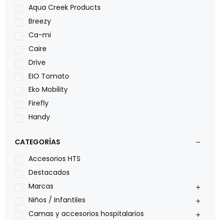
Aqua Creek Products
Breezy
Ca-mi
Caire
Drive
EIO Tomato
Eko Mobility
Firefly
Handy
LOH
CATEGORÍAS
Leggero
Lumex
Accesorios HTS
Medical Store
Destacados
Nidek
Marcas
Oxiplus
Niños / Infantiles
Philips
Camas y accesorios hospitalarios