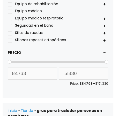
Pride
Equipo de rehabilitación
Roho
Equipo médico
Sillas de ruedas Everest Jennings
Equipo médico respiratorio
Stealth products
Seguridad en el baño
Xiehe Medical
Sillas de ruedas
Sillones reposet ortopédicos
PRECIO
Price:
$84,763
—
$151,330
Inicio
»
Tienda
»
grua para trasladar personas en
hospitales