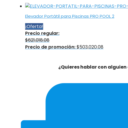
Elevador Portátil para Piscinas PRO POOL 2
¡Oferta!
Precio regular:
$
621,018.08
Precio de promoción:
$
503,020.08
¿Quieres hablar con alguien