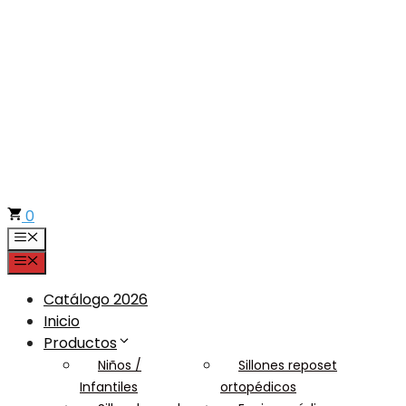
Saltar
al
contenido
0
Menú
Menú
Catálogo 2026
Inicio
Productos
Niños /
Sillones reposet
Infantiles
ortopédicos