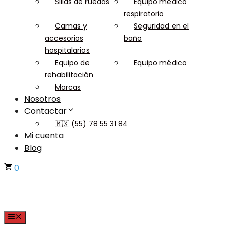
Sillas de ruedas
Equipo médico
respiratorio
Camas y
Seguridad en el
accesorios
baño
hospitalarios
Equipo de
Equipo médico
rehabilitación
Marcas
Nosotros
Contactar
🇲🇽 (55) 78 55 31 84
Mi cuenta
Blog
0
Menu