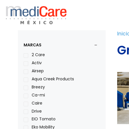
Saltar
al
contenido
Inici
G
MARCAS
2 Care
Activ
Airsep
Aqua Creek Products
Breezy
Ca-mi
Caire
Drive
EIO Tomato
Eko Mobility