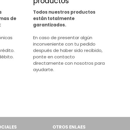
productos
s
Todos nuestros productos
rmas de
están totalmente
:
garantizados.
ónicas
En caso de presentar algún
inconveniente con tu pedido
rédito.
después de haber sido recibido,
débito.
ponte en contacto
directamente con nosotros para
ayudarte.
OCIALES
OTROS ENLAES