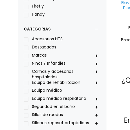
Elev
Firefly
Pis
Handy
LOH
CATEGORÍAS
Leggero
Lumex
Accesorios HTS
Pre
Medical Store
Destacados
Nidek
Marcas
Oxiplus
Niños / Infantiles
Philips
Camas y accesorios
hospitalarios
¿Q
Pride
Equipo de rehabilitación
Roho
Equipo médico
Sillas de ruedas Everest Jennings
Equipo médico respiratorio
Stealth products
Seguridad en el baño
Xiehe Medical
Sillas de ruedas
E
Sillones reposet ortopédicos