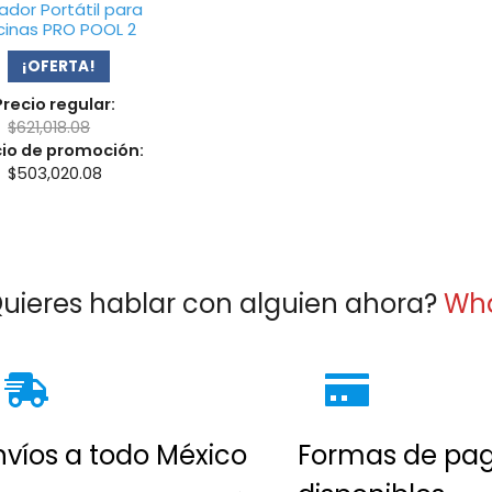
ador Portátil para
cinas PRO POOL 2
¡OFERTA!
Precio regular:
$
621,018.08
cio de promoción:
$
503,020.08
uieres hablar con alguien ahora?
Wh
nvíos a todo México
Formas de pa