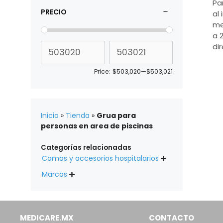
Pa
PRECIO
al 
me
a 
di
Price:
$503,020
—
$503,021
Inicio
»
Tienda
»
Grua para
personas en area de piscinas
Categorías relacionadas
Camas y accesorios hospitalarios

Marcas

MEDICARE.MX
CONTACTO