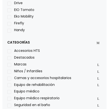
Drive
EIO Tomato
Eko Mobility
Firefly
Handy
LOH
CATEGORÍAS
Leggero
Lumex
Accesorios HTS
Medical Store
Destacados
Nidek
Marcas
Oxiplus
Niños / Infantiles
Philips
Camas y accesorios hospitalarios
Pride
Equipo de rehabilitación
Roho
Equipo médico
Sillas de ruedas Everest Jennings
Equipo médico respiratorio
Stealth products
Seguridad en el baño