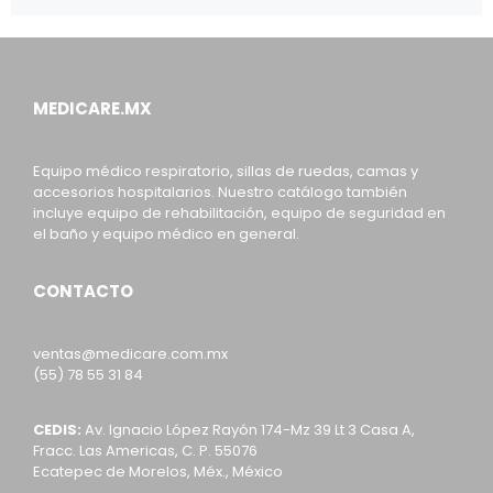
MEDICARE.MX
Equipo médico respiratorio, sillas de ruedas, camas y
accesorios hospitalarios. Nuestro catálogo también
incluye equipo de rehabilitación, equipo de seguridad en
el baño y equipo médico en general.
CONTACTO
ventas@medicare.com.mx
(55) 78 55 31 84
CEDIS:
Av. Ignacio López Rayón 174-Mz 39 Lt 3 Casa A,
Fracc. Las Americas, C. P. 55076
Ecatepec de Morelos, Méx., México