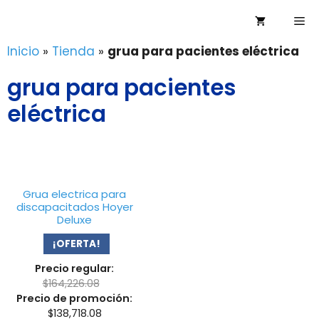
Saltar
Me
al
contenido
Inicio
»
Tienda
»
grua para pacientes eléctrica
grua para pacientes
eléctrica
Grua electrica para
discapacitados Hoyer
Deluxe
¡OFERTA!
Precio regular:
$
164,226.08
Precio de promoción:
$
138,718.08