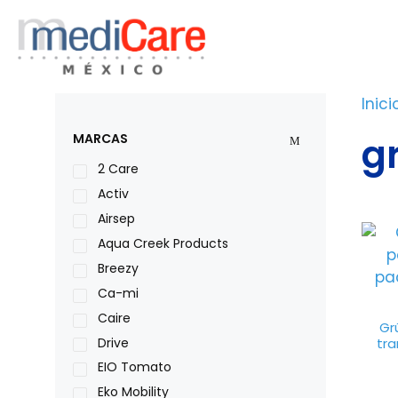
Saltar
al
contenido
Inici
g
MARCAS
2 Care
Activ
Airsep
Aqua Creek Products
Breezy
Ca-mi
Caire
Gr
Drive
tra
EIO Tomato
Eko Mobility