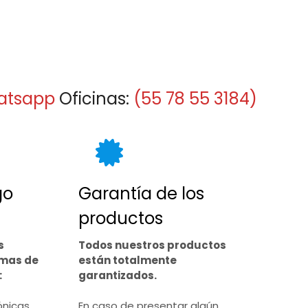
atsapp
Oficinas:
(55 78 55 3184)
go
Garantía de los
productos
s
Todos nuestros productos
rmas de
están totalmente
:
garantizados.
ónicas
En caso de presentar algún