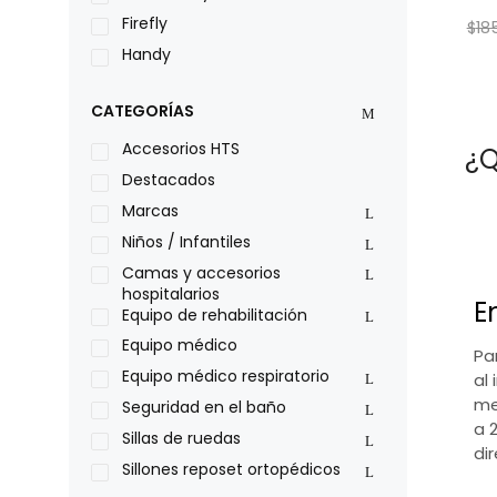
Firefly
$
18
Handy
LOH
CATEGORÍAS
Leggero
Lumex
Accesorios HTS
¿Q
Medical Store
Destacados
Nidek
Marcas
Oxiplus
Niños / Infantiles
Philips
Camas y accesorios
hospitalarios
Pride
E
Equipo de rehabilitación
Roho
Equipo médico
Pa
Sillas de ruedas Everest Jennings
Equipo médico respiratorio
al 
Stealth products
me
Seguridad en el baño
Xiehe Medical
a 
Sillas de ruedas
di
Sillones reposet ortopédicos