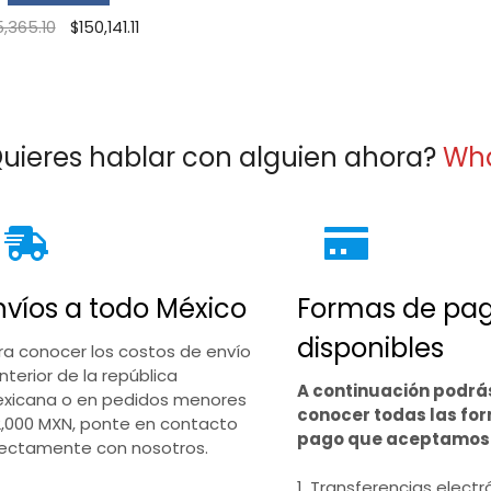
Original
Current
5,365.10
$
150,141.11
price
price
was:
is:
$185,365.10.
$150,141.11.
uieres hablar con alguien ahora?
Wh
nvíos a todo México
Formas de pa
disponibles
ra conocer los costos de envío
interior de la república
A continuación podrá
xicana o en pedidos menores
conocer todas las fo
2,000 MXN, ponte en contacto
pago que aceptamos
rectamente con nosotros.
1. Transferencias electr