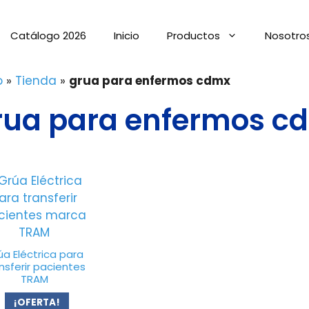
Catálogo 2026
Inicio
Productos
Nosotro
o
»
Tienda
»
grua para enfermos cdmx
rua para enfermos c
úa Eléctrica para
nsferir pacientes
TRAM
¡OFERTA!