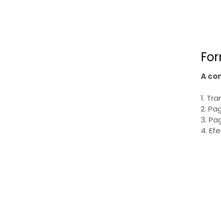
For
A co
1. Tr
2. Pa
3. Pa
4. Ef