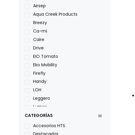
Airsep
Aqua Creek Products
Breezy
Ca-mi
Caire
Drive
EIO Tomato
Eko Mobility
Firefly
Handy
LOH
Leggero
Lumex
Medical Store
CATEGORÍAS
Nidek
Accesorios HTS
Oxiplus
Destacados