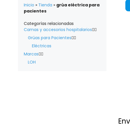
Inicio
»
Tienda
»
grúa eléctrica para
pacientes
Categorías relacionadas
Camas y accesorios hospitalarios


Grúas para Pacientes


Eléctricas
Marcas


LOH
Env