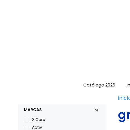
Saltar
al
contenido
Catálogo 2026
I
Inici
g
MARCAS
2 Care
Activ