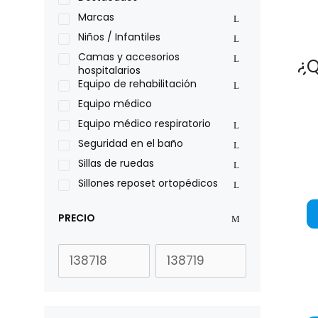
Philips
Marcas
Pride
Niños / Infantiles
Roho
Camas y accesorios
¿Q
hospitalarios
Sillas de ruedas Everest Jennings
Equipo de rehabilitación
Stealth products
Equipo médico
Xiehe Medical
Equipo médico respiratorio
Seguridad en el baño
Sillas de ruedas
Sillones reposet ortopédicos
PRECIO