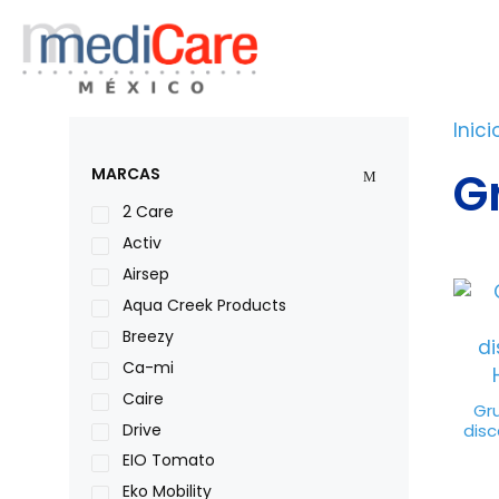
Saltar
al
contenido
Inici
G
MARCAS
2 Care
Activ
Airsep
Aqua Creek Products
Breezy
Ca-mi
Caire
Gr
Drive
dis
EIO Tomato
Eko Mobility