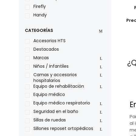
Firefly
Handy
Pre
LOH
CATEGORÍAS
Leggero
Lumex
Accesorios HTS
Medical Store
Destacados
Nidek
Marcas
¿Q
Oxiplus
Niños / Infantiles
Philips
Camas y accesorios
hospitalarios
Pride
Equipo de rehabilitación
Roho
Equipo médico
Sillas de ruedas Everest Jennings
E
Equipo médico respiratorio
Stealth products
Seguridad en el baño
Pa
Xiehe Medical
Sillas de ruedas
al 
Sillones reposet ortopédicos
me