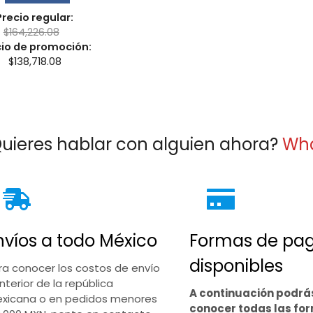
Precio regular:
$
164,226.08
cio de promoción:
$
138,718.08
uieres hablar con alguien ahora?
Wh
nvíos a todo México
Formas de pa
disponibles
ra conocer los costos de envío
interior de la república
A continuación podrá
xicana o en pedidos menores
conocer todas las fo