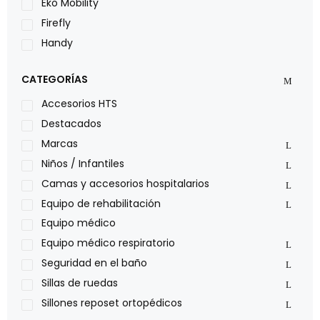
Eko Mobility
Firefly
Handy
LOH
CATEGORÍAS
Leggero
Lumex
Accesorios HTS
Medical Store
Destacados
Nidek
Marcas
Oxiplus
Niños / Infantiles
Philips
Camas y accesorios hospitalarios
Pride
Equipo de rehabilitación
Roho
Equipo médico
Sillas de ruedas Everest Jennings
Equipo médico respiratorio
Stealth products
Seguridad en el baño
Xiehe Medical
Sillas de ruedas
Sillones reposet ortopédicos