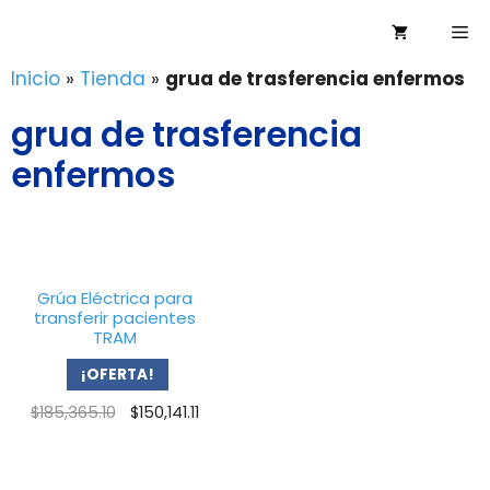
Saltar
Me
al
contenido
Inicio
»
Tienda
»
grua de trasferencia enfermos
grua de trasferencia
enfermos
Grúa Eléctrica para
transferir pacientes
TRAM
¡OFERTA!
Original
Current
$
185,365.10
$
150,141.11
price
price
was:
is:
$185,365.10.
$150,141.11.