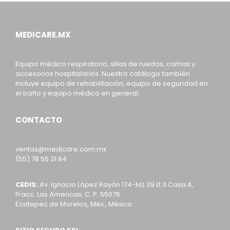
MEDICARE.MX
Equipo médico respiratorio, sillas de ruedas, camas y
accesorios hospitalarios. Nuestro catálogo también
incluye equipo de rehabilitación, equipo de seguridad en
el baño y equipo médico en general.
CONTACTO
ventas@medicare.com.mx
(55) 78 55 31 84
CEDIS:
Av. Ignacio López Rayón 174-Mz 39 Lt 3 Casa A,
Fracc. Las Americas, C. P. 55076
Ecatepec de Morelos, Méx., México