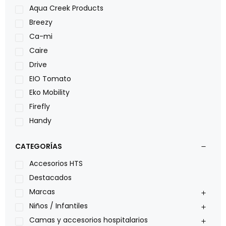
Aqua Creek Products
Breezy
Ca-mi
Caire
Drive
EIO Tomato
Eko Mobility
Firefly
Handy
LOH
CATEGORÍAS
Leggero
Lumex
Accesorios HTS
Medical Store
Destacados
Nidek
Marcas
Oxiplus
Niños / Infantiles
Philips
Camas y accesorios hospitalarios