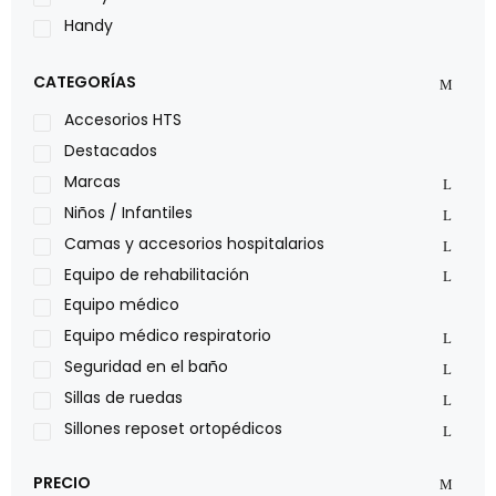
Handy
LOH
CATEGORÍAS
Leggero
Lumex
Accesorios HTS
Medical Store
Destacados
Nidek
Marcas
Oxiplus
Niños / Infantiles
Philips
Camas y accesorios hospitalarios
Pride
Equipo de rehabilitación
Roho
Equipo médico
Sillas de ruedas Everest Jennings
Equipo médico respiratorio
Stealth products
Seguridad en el baño
Xiehe Medical
Sillas de ruedas
Sillones reposet ortopédicos
PRECIO