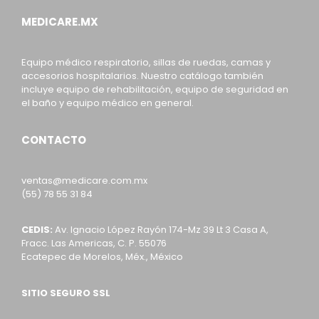
MEDICARE.MX
Equipo médico respiratorio, sillas de ruedas, camas y
accesorios hospitalarios. Nuestro catálogo también
incluye equipo de rehabilitación, equipo de seguridad en
el baño y equipo médico en general.
CONTACTO
ventas@medicare.com.mx
(55) 78 55 31 84
CEDIS:
Av. Ignacio López Rayón 174-Mz 39 Lt 3 Casa A,
Fracc. Las Americas, C. P. 55076
Ecatepec de Morelos, Méx., México
SITIO SEGURO SSL