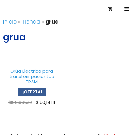
Saltar
Me
al
contenido
Inicio
»
Tienda
»
grua
grua
Grúa Eléctrica para
transferir pacientes
TRAM
¡OFERTA!
Original
Current
$
185,365.10
$
150,141.11
price
price
was:
is:
$185,365.10.
$150,141.11.