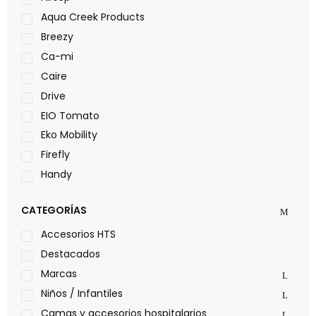
Aqua Creek Products
Breezy
Ca-mi
Caire
Drive
EIO Tomato
Eko Mobility
Firefly
Handy
LOH
CATEGORÍAS
Leggero
Lumex
Accesorios HTS
Medical Store
Destacados
Nidek
Marcas
Oxiplus
Niños / Infantiles
Philips
Camas y accesorios hospitalarios