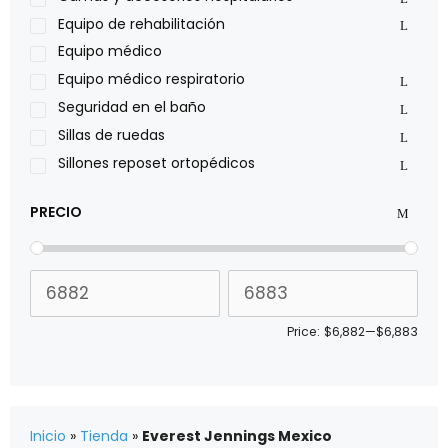
Pride
Equipo de rehabilitación
Roho
Equipo médico
Sillas de ruedas Everest Jennings
Equipo médico respiratorio
Stealth products
Seguridad en el baño
Xiehe Medical
Sillas de ruedas
Sillones reposet ortopédicos
PRECIO
Price:
$6,882
—
$6,883
Inicio
»
Tienda
»
Everest Jennings Mexico