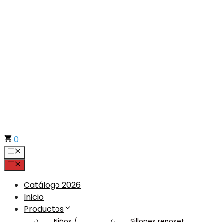
Saltar
al
contenido
0
Menú
Menú
Catálogo 2026
Inicio
Productos
Niños /
Sillones reposet