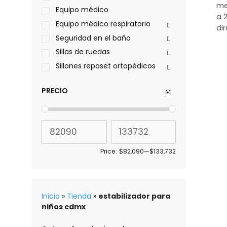
Roho
me
Equipo médico
a 
Sillas de ruedas Everest Jennings
Equipo médico respiratorio
di
Stealth products
Seguridad en el baño
Xiehe Medical
Sillas de ruedas
Sillones reposet ortopédicos
PRECIO
Price:
$82,090
—
$133,732
Inicio
»
Tienda
»
estabilizador para
niños cdmx