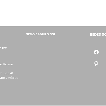
SITIO SEGURO SSL
REDES S
m.mx
ez Rayón
 P. 55076
Méx., México