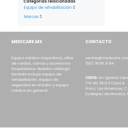
Categorías relacionadas
Equipo de rehabilitación

Marcas

MEDICARE.MX
CONTACTO
Equipo médico respiratorio, sillas
ventas@medicare.co
de ruedas, camas y accesorios
(55) 78 55 31 84
hospitalarios. Nuestro catálogo
también incluye equipo de
CEDIS:
Av. Ignacio Lóp
rehabilitación, equipo de
174-Mz 39 Lt 3 Casa A,
seguridad en el baño y equipo
Fracc. Las Americas, C.
médico en general.
Ecatepec de Morelos, 