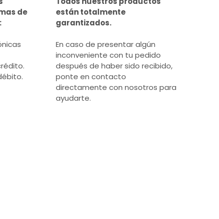
s
Todos nuestros productos
rmas de
están totalmente
:
garantizados.
ónicas
En caso de presentar algún
inconveniente con tu pedido
rédito.
después de haber sido recibido,
débito.
ponte en contacto
directamente con nosotros para
ayudarte.