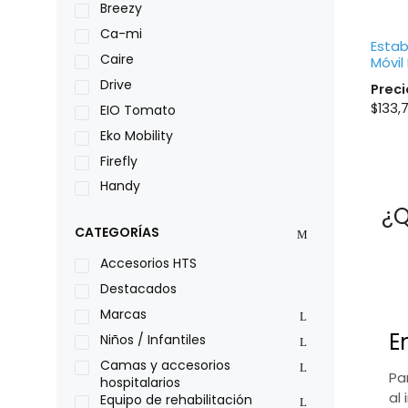
Breezy
Ca-mi
Estab
Caire
Móvil
Drive
Preci
$
133,
EIO Tomato
Eko Mobility
Firefly
Handy
¿Q
LOH
CATEGORÍAS
Leggero
Lumex
Accesorios HTS
Medical Store
Destacados
Nidek
Marcas
E
Oxiplus
Niños / Infantiles
Philips
Camas y accesorios
Pa
hospitalarios
Pride
al 
Equipo de rehabilitación