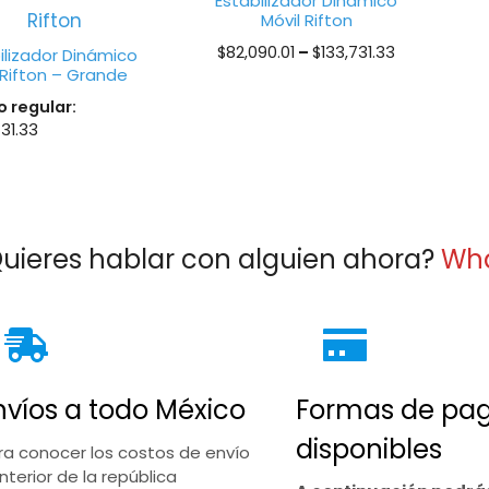
Estabilizador Dinámico
Móvil Rifton
Price
$
82,090.01
–
$
133,731.33
ilizador Dinámico
 Rifton – Grande
range:
$82,090.01
o regular:
through
731.33
$133,731.3
uieres hablar con alguien ahora?
Wh
nvíos a todo México
Formas de pa
disponibles
ra conocer los costos de envío
interior de la república