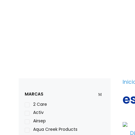
Saltar
al
contenido
Inici
e
MARCAS
2 Care
Activ
Airsep
Aqua Creek Products