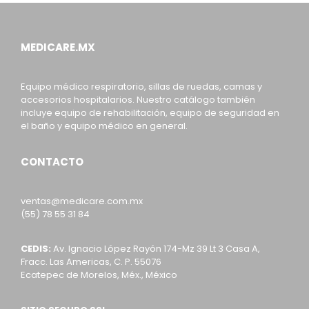
MEDICARE.MX
Equipo médico respiratorio, sillas de ruedas, camas y
accesorios hospitalarios. Nuestro catálogo también
incluye equipo de rehabilitación, equipo de seguridad en
el baño y equipo médico en general.
CONTACTO
ventas@medicare.com.mx
(55) 78 55 31 84
CEDIS:
Av. Ignacio López Rayón 174-Mz 39 Lt 3 Casa A,
Fracc. Las Americas, C. P. 55076
Ecatepec de Morelos, Méx., México