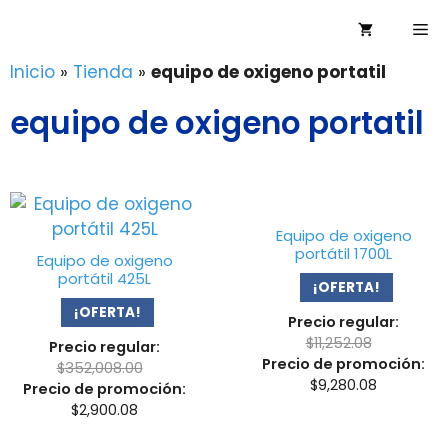
Saltar
Me
al
contenido
Inicio
»
Tienda
»
equipo de oxigeno portatil
equipo de oxigeno portatil
Equipo de oxigeno
portátil 1700L
Equipo de oxigeno
portátil 425L
¡OFERTA!
¡OFERTA!
Precio regular:
$
11,252.08
Precio regular:
Precio de promoción:
$
352,008.00
$
9,280.08
Precio de promoción:
$
2,900.08