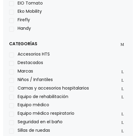
EIO Tomato
Eko Mobility
Firefly
Handy
LOH
CATEGORÍAS
Leggero
Lumex
Accesorios HTS
Medical Store
Destacados
Nidek
Marcas
Oxiplus
Niños / Infantiles
Philips
Camas y accesorios hospitalarios
Pride
Equipo de rehabilitación
Roho
Equipo médico
Sillas de ruedas Everest Jennings
Equipo médico respiratorio
Stealth products
Seguridad en el baño
Xiehe Medical
Sillas de ruedas