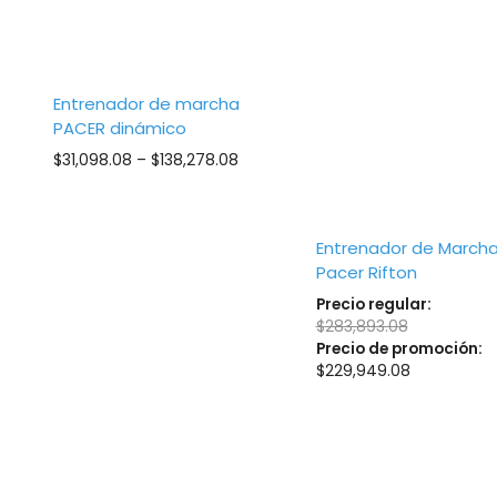
Entrenador de marcha
PACER dinámico
Price
$
31,098.08
–
$
138,278.08
range:
$31,098.08
through
Entrenador de Marcha
$138,278.08
Pacer Rifton
Precio regular:
$
283,893.08
Precio de promoción:
$
229,949.08