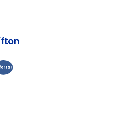
fton
ferta!