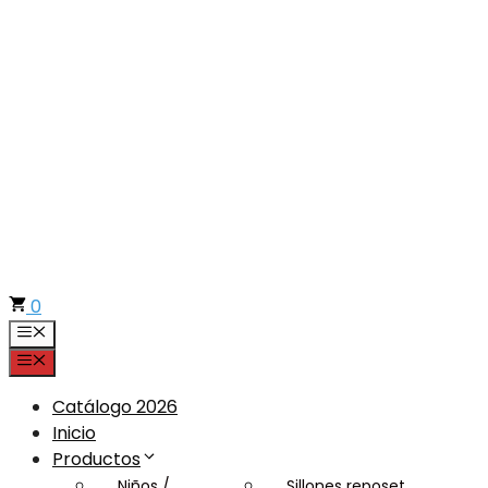
Saltar
al
contenido
0
Menú
Menú
Catálogo 2026
Inicio
Productos
Niños /
Sillones reposet