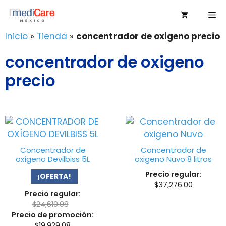
Saltar
Me
al
contenido
Inicio
»
Tienda
»
concentrador de oxigeno precio
concentrador de oxigeno
precio
Concentrador de
Concentrador de
oxígeno Devilbiss 5L
oxigeno Nuvo 8 litros
Precio regular:
¡OFERTA!
$
37,276.00
Precio regular:
$
24,610.08
Precio de promoción:
$
19,929.08