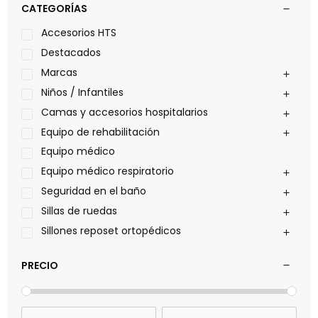
CATEGORÍAS
Leggero
Lumex
Accesorios HTS
Medical Store
Destacados
Nidek
Marcas
Oxiplus
Niños / Infantiles
Philips
Camas y accesorios hospitalarios
Pride
Equipo de rehabilitación
Roho
Equipo médico
Sillas de ruedas Everest Jennings
Equipo médico respiratorio
Stealth products
Seguridad en el baño
Xiehe Medical
Sillas de ruedas
Sillones reposet ortopédicos
PRECIO