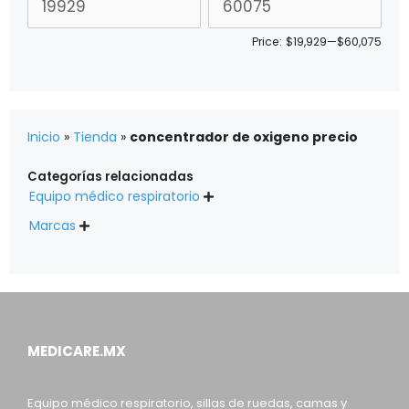
Price:
$19,929
—
$60,075
Inicio
»
Tienda
»
concentrador de oxigeno precio
Categorías relacionadas
Equipo médico respiratorio

Marcas

MEDICARE.MX
Equipo médico respiratorio, sillas de ruedas, camas y