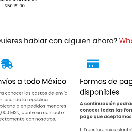
$
50,181.00
uieres hablar con alguien ahora?
Wh
nvíos a todo México
Formas de pa
disponibles
ra conocer los costos de envío
interior de la república
A continuación podrá
xicana o en pedidos menores
conocer todas las fo
2,000 MXN, ponte en contacto
pago que aceptamos
rectamente con nosotros.
1. Transferencias electr