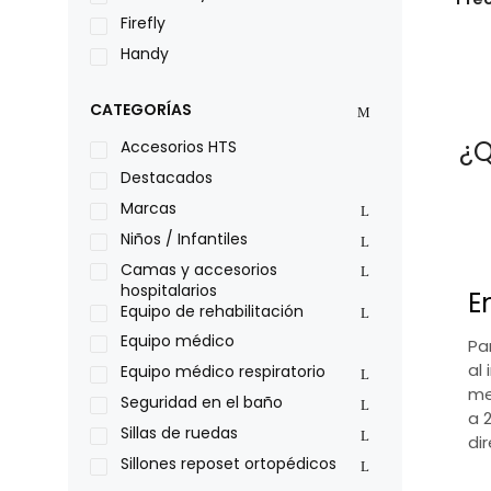
Firefly
Handy
LOH
CATEGORÍAS
Leggero
¿Q
Lumex
Accesorios HTS
Medical Store
Destacados
Nidek
Marcas
Oxiplus
Niños / Infantiles
Philips
Camas y accesorios
hospitalarios
E
Pride
Equipo de rehabilitación
Roho
Equipo médico
Pa
Sillas de ruedas Everest Jennings
al 
Equipo médico respiratorio
Stealth products
me
Seguridad en el baño
a 
Xiehe Medical
Sillas de ruedas
di
Sillones reposet ortopédicos