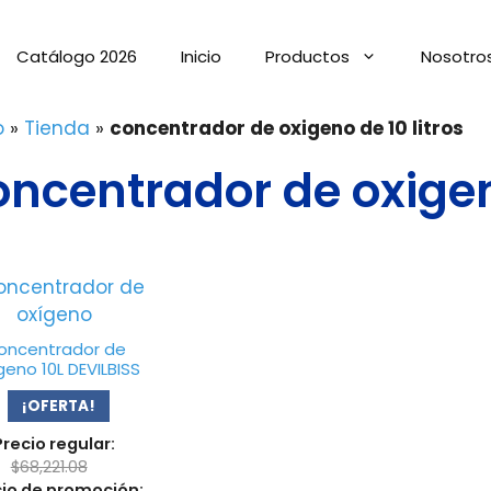
Catálogo 2026
Inicio
Productos
Nosotro
o
»
Tienda
»
concentrador de oxigeno de 10 litros
oncentrador de oxigeno
oncentrador de
geno 10L DEVILBISS
¡OFERTA!
Precio regular:
$
68,221.08
cio de promoción: