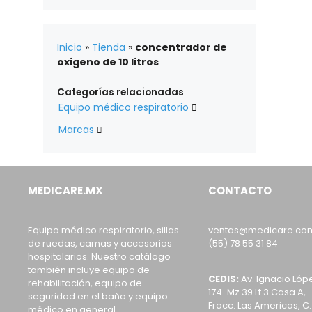
Inicio
»
Tienda
»
concentrador de
oxigeno de 10 litros
Categorías relacionadas
Equipo médico respiratorio

Marcas

MEDICARE.MX
CONTACTO
Equipo médico respiratorio, sillas
ventas@medicare.co
de ruedas, camas y accesorios
(55) 78 55 31 84
hospitalarios. Nuestro catálogo
también incluye equipo de
CEDIS:
Av. Ignacio Lóp
rehabilitación, equipo de
174-Mz 39 Lt 3 Casa A,
seguridad en el baño y equipo
Fracc. Las Americas, C.
médico en general.