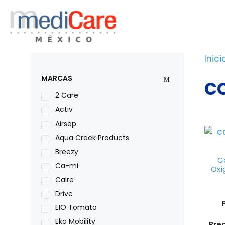
Saltar
al
contenido
Inici
c
MARCAS
2 Care
Activ
Airsep
Aqua Creek Products
Breezy
C
Ca-mi
Oxí
Caire
Drive
EIO Tomato
Eko Mobility
Pre