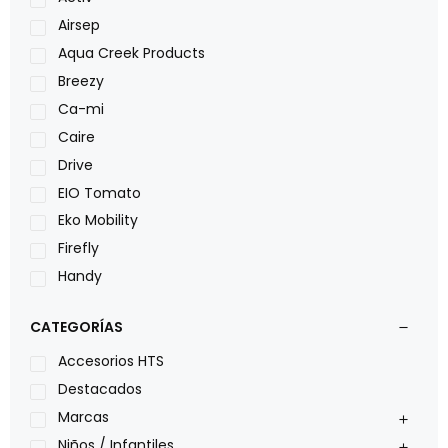
Airsep
Aqua Creek Products
Breezy
Ca-mi
Caire
Drive
EIO Tomato
Eko Mobility
Firefly
Handy
LOH
CATEGORÍAS
Leggero
Lumex
Accesorios HTS
Medical Store
Destacados
Nidek
Marcas
Oxiplus
Niños / Infantiles