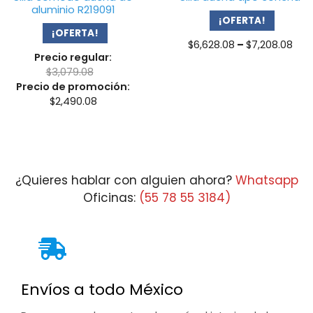
aluminio R219091
¡OFERTA!
¡OFERTA!
Pri
$
6,628.08
–
$
7,208.08
Precio regular:
ran
$
3,079.08
$6,
Precio de promoción:
thr
$
2,490.08
$7,
¿Quieres hablar con alguien ahora?
Whatsapp
Oficinas:
(55 78 55 3184)
Envíos a todo México