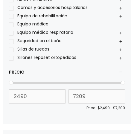
Philips
Camas y accesorios hospitalarios
Pride
Equipo de rehabilitación
Roho
Equipo médico
Sillas de ruedas Everest Jennings
Equipo médico respiratorio
Stealth products
Seguridad en el baño
Xiehe Medical
Sillas de ruedas
Sillones reposet ortopédicos
PRECIO
Price:
$2,490
—
$7,209