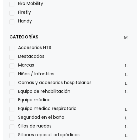
Eko Mobility
Firefly
Handy
LOH
CATEGORÍAS
Leggero
Lumex
Accesorios HTS
Medical Store
Destacados
Nidek
Marcas
Oxiplus
Niños / Infantiles
Philips
Camas y accesorios hospitalarios
Pride
Equipo de rehabilitación
Roho
Equipo médico
Sillas de ruedas Everest Jennings
Equipo médico respiratorio
Stealth products
Seguridad en el baño
Xiehe Medical
Sillas de ruedas
Sillones reposet ortopédicos