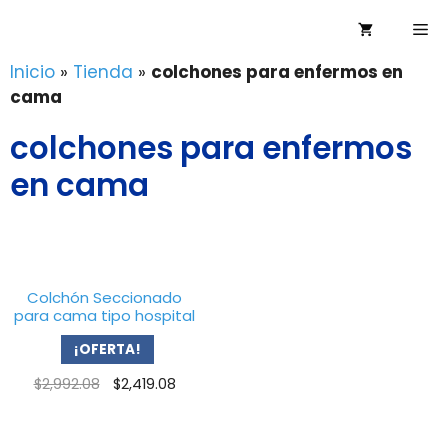
Saltar
Me
al
contenido
Inicio
»
Tienda
»
colchones para enfermos en
cama
colchones para enfermos
en cama
Colchón Seccionado
para cama tipo hospital
¡OFERTA!
Original
Current
$
2,992.08
$
2,419.08
price
price
was:
is:
$2,992.08.
$2,419.08.