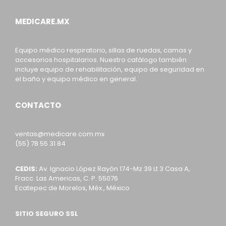
MEDICARE.MX
Equipo médico respiratorio, sillas de ruedas, camas y
accesorios hospitalarios. Nuestro catálogo también
incluye equipo de rehabilitación, equipo de seguridad en
el baño y equipo médico en general.
CONTACTO
ventas@medicare.com.mx
(55) 78 55 31 84
CEDIS:
Av. Ignacio López Rayón 174-Mz 39 Lt 3 Casa A,
Fracc. Las Americas, C. P. 55076
Ecatepec de Morelos, Méx., México
SITIO SEGURO SSL