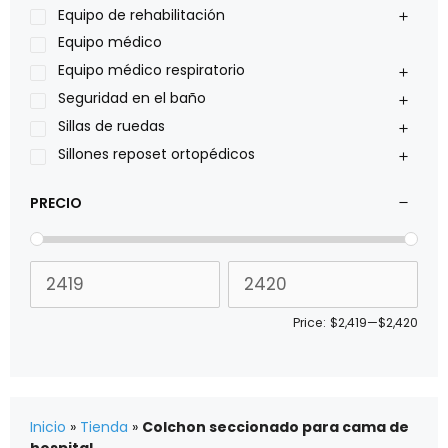
Pride
Equipo de rehabilitación
Roho
Equipo médico
Sillas de ruedas Everest Jennings
Equipo médico respiratorio
Stealth products
Seguridad en el baño
Xiehe Medical
Sillas de ruedas
Sillones reposet ortopédicos
PRECIO
Price:
$2,419
—
$2,420
Inicio
»
Tienda
»
Colchon seccionado para cama de
hospital