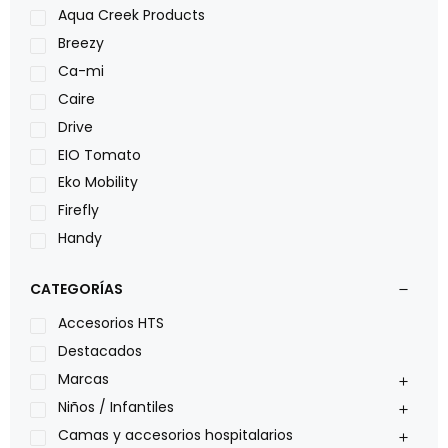
Aqua Creek Products
Breezy
Ca-mi
Caire
Drive
EIO Tomato
Eko Mobility
Firefly
Handy
LOH
CATEGORÍAS
Leggero
Lumex
Accesorios HTS
Medical Store
Destacados
Nidek
Marcas
Oxiplus
Niños / Infantiles
Philips
Camas y accesorios hospitalarios