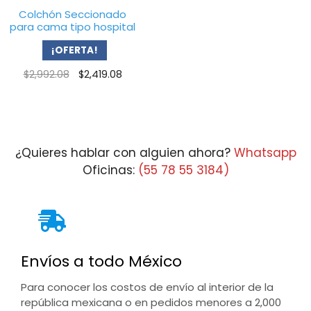
Colchón Seccionado
para cama tipo hospital
¡OFERTA!
Original
Current
$
2,992.08
$
2,419.08
price
price
was:
is:
$2,992.08.
$2,419.08.
¿Quieres hablar con alguien ahora?
Whatsapp
Oficinas:
(55 78 55 3184)
Envíos a todo México
Para conocer los costos de envío al interior de la
república mexicana o en pedidos menores a 2,000