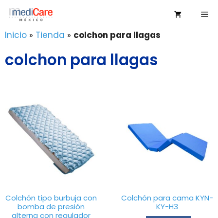
Saltar
Me
al
contenido
Inicio
»
Tienda
»
colchon para llagas
colchon para llagas
Colchón tipo burbuja con
Colchón para cama KYN-
bomba de presión
KY-H3
alterna con regulador