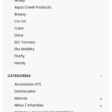
Airsep
Aqua Creek Products
Breezy
Ca-mi
Caire
Drive
EIO Tomato
Eko Mobility
Firefly
Handy
LOH
CATEGORÍAS
Leggero
Lumex
Accesorios HTS
Medical Store
Destacados
Nidek
Marcas
Oxiplus
Niños / Infantiles
Philips