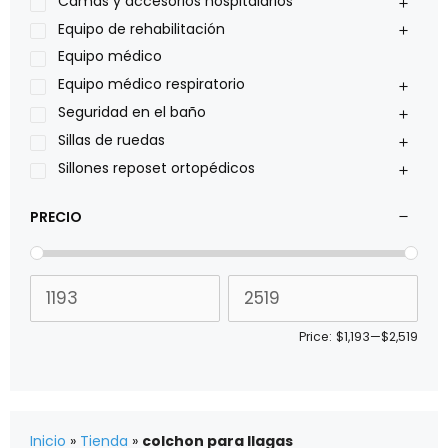
Camas y accesorios hospitalarios
Pride
Equipo de rehabilitación
Roho
Equipo médico
Sillas de ruedas Everest Jennings
Equipo médico respiratorio
Stealth products
Seguridad en el baño
Xiehe Medical
Sillas de ruedas
Sillones reposet ortopédicos
PRECIO
Price:
$1,193
—
$2,519
Inicio
»
Tienda
»
colchon para llagas