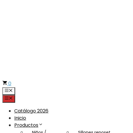
Saltar
al
contenido
0
Menú
Menú
Catálogo 2026
Inicio
Productos
Niños /
Sillones reposet