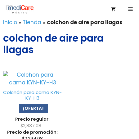
Saltar
Me
al
contenido
Inicio
»
Tienda
»
colchon de aire para llagas
colchon de aire para
llagas
Colchón para cama KYN-
KY-H3
¡OFERTA!
Precio regular:
$
2,837.08
Precio de promoción:
$
2,294.08