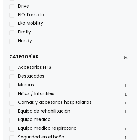
Drive
EIO Tomato
Eko Mobility
Firefly
Handy
LOH
CATEGORÍAS
Leggero
Lumex
Accesorios HTS
Medical Store
Destacados
Nidek
Marcas
Oxiplus
Niños / Infantiles
Philips
Camas y accesorios hospitalarios
Pride
Equipo de rehabilitación
Roho
Equipo médico
Sillas de ruedas Everest Jennings
Equipo médico respiratorio
Stealth products
Seguridad en el baño