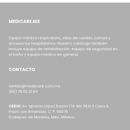
MEDICARE.MX
Equipo médico respiratorio, sillas de ruedas, camas y
accesorios hospitalarios. Nuestro catálogo también
incluye equipo de rehabilitación, equipo de seguridad en
el baño y equipo médico en general.
CONTACTO
ventas@medicare.com.mx
(55) 78 55 31 84
CEDIS:
Av. Ignacio López Rayón 174-Mz 39 Lt 3 Casa A,
Fracc. Las Americas, C. P. 55076
Ecatepec de Morelos, Méx., México