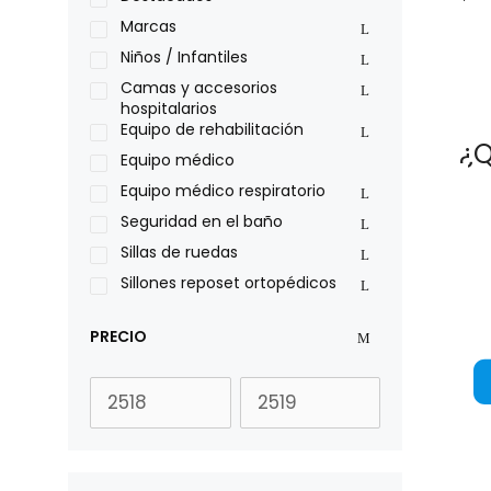
Philips
Marcas
Pride
Niños / Infantiles
Roho
Camas y accesorios
hospitalarios
Sillas de ruedas Everest Jennings
Equipo de rehabilitación
Stealth products
¿Q
Equipo médico
Xiehe Medical
Equipo médico respiratorio
Seguridad en el baño
Sillas de ruedas
Sillones reposet ortopédicos
PRECIO