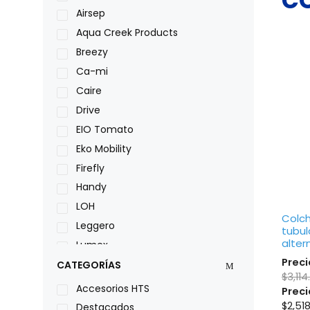
Airsep
Aqua Creek Products
Breezy
Ca-mi
Caire
Drive
EIO Tomato
Eko Mobility
Firefly
Handy
LOH
Colc
Leggero
tubul
alter
Lumex
Preci
Medical Store
CATEGORÍAS
$
3,114
Nidek
Accesorios HTS
Preci
Oxiplus
$
2,51
Destacados