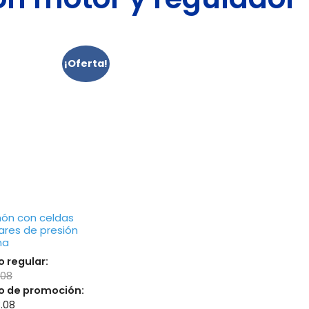
¡Oferta!
hón con celdas
ares de presión
na
o regular:
.08
o de promoción:
8.08