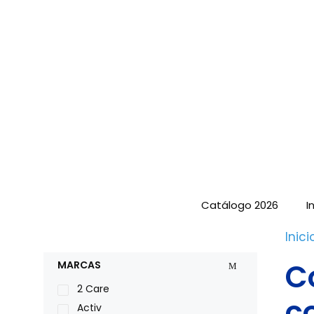
Saltar
al
contenido
Catálogo 2026
I
Inici
C
MARCAS
2 Care
c
Activ