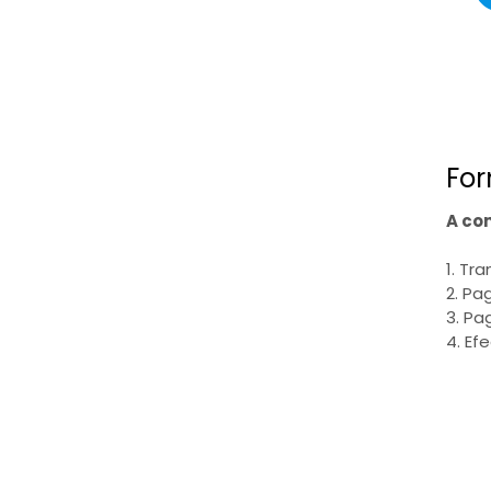
For
A co
1. Tr
2. Pa
3. Pa
4. Ef