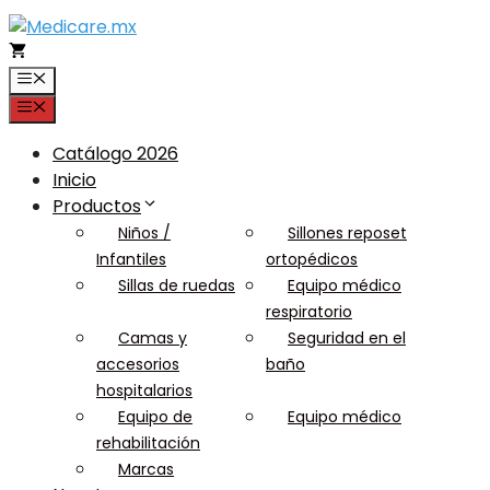
Saltar
al
contenido
Menú
Menú
Catálogo 2026
Inicio
Productos
Niños /
Sillones reposet
Infantiles
ortopédicos
Sillas de ruedas
Equipo médico
respiratorio
Camas y
Seguridad en el
accesorios
baño
hospitalarios
Equipo de
Equipo médico
rehabilitación
Marcas