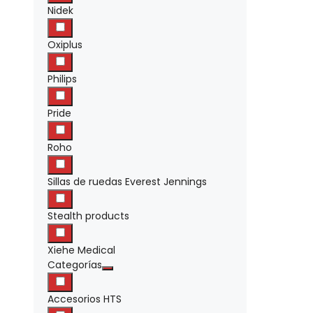
Nidek
Oxiplus
Philips
Pride
Roho
Sillas de ruedas Everest Jennings
Stealth products
Xiehe Medical
Categorías
Accesorios HTS