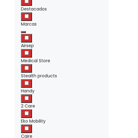
Destacados
Marcas
Airsep
Medical Store
Stealth products
Handy
2 Care
Eko Mobility
Caire