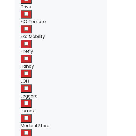
Drive
EIO Tomato
Eko Mobility
Firefly
Handy
LOH
Leggero
Lumex
Medical Store