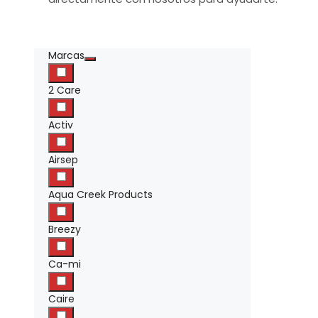
Marcas
2 Care
Activ
Airsep
Aqua Creek Products
Breezy
Ca-mi
Caire