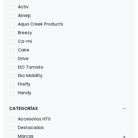
Activ
Airsep
Aqua Creek Products
Breezy
Ca-mi
Caire
Drive
EIO Tomato
Eko Mobility
Firefly
Handy
LOH
CATEGORÍAS
Leggero
Lumex
Accesorios HTS
Medical Store
Destacados
Nidek
Marcas