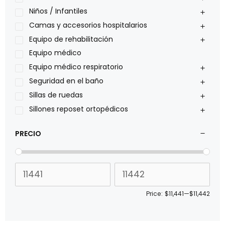
Oxiplus
Niños / Infantiles
Philips
Camas y accesorios hospitalarios
Pride
Equipo de rehabilitación
Roho
Equipo médico
Sillas de ruedas Everest Jennings
Equipo médico respiratorio
Stealth products
Seguridad en el baño
Xiehe Medical
Sillas de ruedas
Sillones reposet ortopédicos
PRECIO
Price:
$11,441
—
$11,442