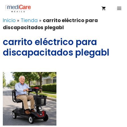
Saltar
Me
al
contenido
Inicio
»
Tienda
»
carrito eléctrico para
discapacitados plegabl
carrito eléctrico para
discapacitados plegabl