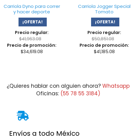
Carriola Dyno para correr
Carriola Jogger Special
y hacer deporte
Tomato
¡OFERTA!
¡OFERTA!
Precio regular:
Precio regular:
$
41,963.08
$
50,851.08
Precio de promoción:
Precio de promoción:
$
34,619.08
$
41,185.08
¿Quieres hablar con alguien ahora?
Whatsapp
Oficinas:
(55 78 55 3184)
Envíos a todo México