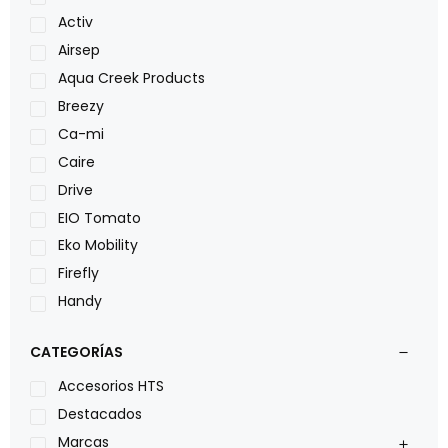
Activ
Airsep
Aqua Creek Products
Breezy
Ca-mi
Caire
Drive
EIO Tomato
Eko Mobility
Firefly
Handy
LOH
CATEGORÍAS
Leggero
Lumex
Accesorios HTS
Medical Store
Destacados
Nidek
Marcas