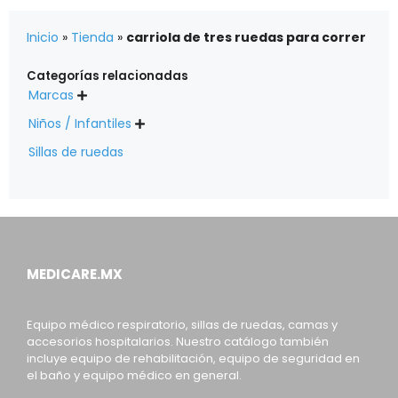
Inicio
»
Tienda
»
carriola de tres ruedas para correr
Categorías relacionadas
Marcas

Niños / Infantiles

Sillas de ruedas
MEDICARE.MX
Equipo médico respiratorio, sillas de ruedas, camas y
accesorios hospitalarios. Nuestro catálogo también
incluye equipo de rehabilitación, equipo de seguridad en
el baño y equipo médico en general.