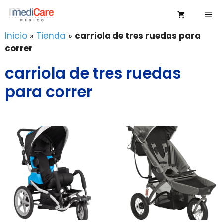
Saltar
Me
al
contenido
Inicio
»
Tienda
»
carriola de tres ruedas para
correr
carriola de tres ruedas
para correr