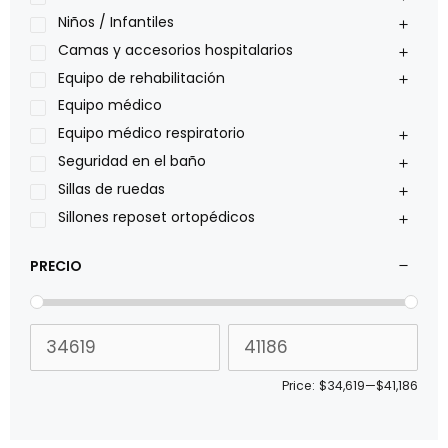
Oxiplus
Niños / Infantiles
Philips
Camas y accesorios hospitalarios
Pride
Equipo de rehabilitación
Roho
Equipo médico
Sillas de ruedas Everest Jennings
Equipo médico respiratorio
Stealth products
Seguridad en el baño
Xiehe Medical
Sillas de ruedas
Sillones reposet ortopédicos
PRECIO
Price:
$34,619
—
$41,186