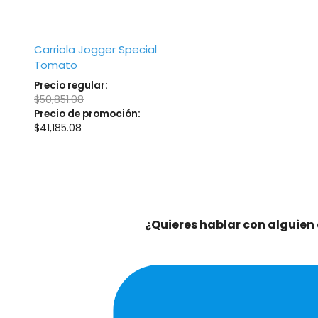
Carriola Jogger Special
Tomato
Precio regular:
$
50,851.08
Precio de promoción:
$
41,185.08
¿Quieres hablar con alguien