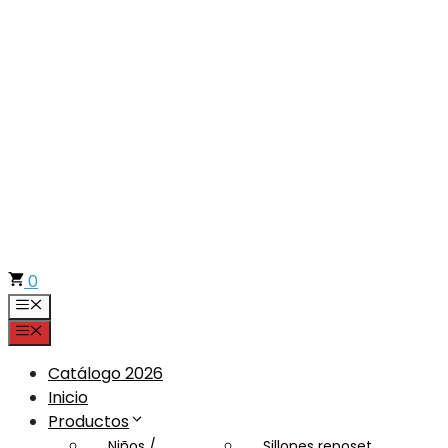
Saltar
al
contenido
0
Menú
Menú
Catálogo 2026
Inicio
Productos
Niños /
Sillones reposet