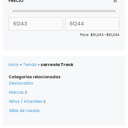
PRECIO
Price:
$61,243
—
$61,244
Inicio
»
Tienda
»
carreola Track
Categorías relacionadas
Destacados
Marcas

Niños / Infantiles

Sillas de ruedas