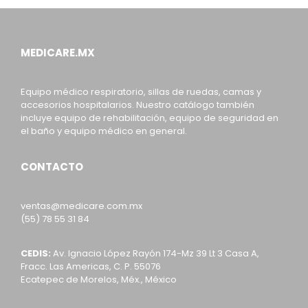
MEDICARE.MX
Equipo médico respiratorio, sillas de ruedas, camas y
accesorios hospitalarios. Nuestro catálogo también
incluye equipo de rehabilitación, equipo de seguridad en
el baño y equipo médico en general.
CONTACTO
ventas@medicare.com.mx
(55) 78 55 31 84
CEDIS:
Av. Ignacio López Rayón 174-Mz 39 Lt 3 Casa A,
Fracc. Las Americas, C. P. 55076
Ecatepec de Morelos, Méx., México