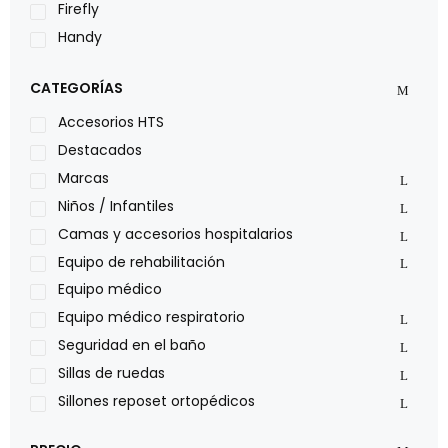
Firefly
Handy
LOH
CATEGORÍAS
Leggero
Lumex
Accesorios HTS
Medical Store
Destacados
Nidek
Marcas
Oxiplus
Niños / Infantiles
Philips
Camas y accesorios hospitalarios
Pride
Equipo de rehabilitación
Roho
Equipo médico
Sillas de ruedas Everest Jennings
Equipo médico respiratorio
Stealth products
Seguridad en el baño
Xiehe Medical
Sillas de ruedas
Sillones reposet ortopédicos