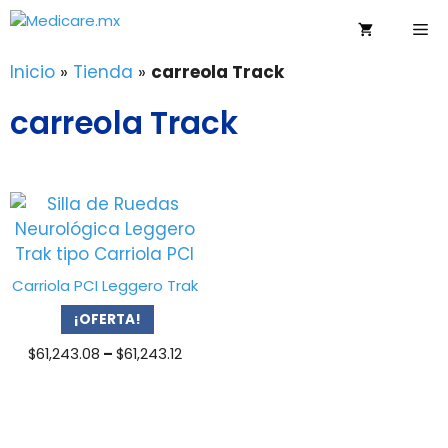
Saltar
Me
al
contenido
Inicio
»
Tienda
»
carreola Track
carreola Track
Carriola PCI Leggero Trak
¡OFERTA!
Price
$
61,243.08
–
$
61,243.12
range:
$61,243.08
through
$61,243.12