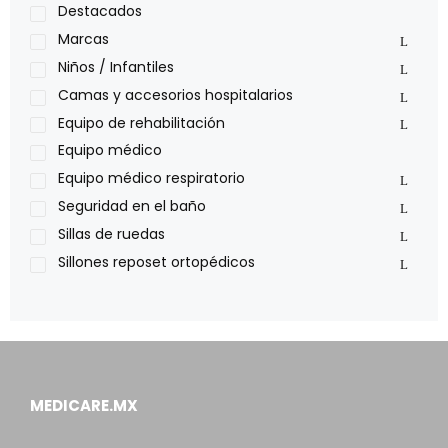
Medical Store
Destacados
Nidek
Marcas
Oxiplus
Niños / Infantiles
Philips
Camas y accesorios hospitalarios
Pride
Equipo de rehabilitación
Roho
Equipo médico
Sillas de ruedas Everest Jennings
Equipo médico respiratorio
Stealth products
Seguridad en el baño
Xiehe Medical
Sillas de ruedas
Sillones reposet ortopédicos
MEDICARE.MX