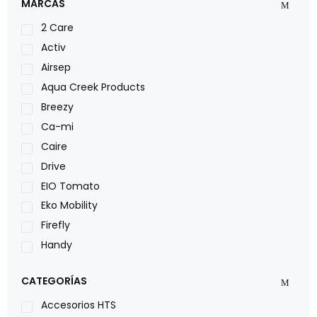
MARCAS
2 Care
Activ
Airsep
Aqua Creek Products
Breezy
Ca-mi
Caire
Drive
EIO Tomato
Eko Mobility
Firefly
Handy
LOH
CATEGORÍAS
Leggero
Lumex
Accesorios HTS