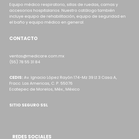
Equipo médico respiratorio, sillas de ruedas, camas y
accesorios hospitalarios. Nuestro catálogo también
incluye equipo de rehabilitación, equipo de seguridad en
el baño y equipo médico en general.
CONTACTO
ventas@medicare.com.mx
(55) 78 55 31 84
CEDIS:
Av. Ignacio López Rayón 174-Mz 39 Lt 3 Casa A,
Fracc. Las Americas, C. P. 55076
Ecatepec de Morelos, Méx., México
SITIO SEGURO SSL
REDES SOCIALES