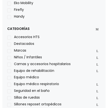
Eko Mobility
Firefly
Handy
LOH
CATEGORÍAS
Leggero
Lumex
Accesorios HTS
Medical Store
Destacados
Nidek
Marcas
Oxiplus
Niños / Infantiles
Philips
Camas y accesorios hospitalarios
Pride
Equipo de rehabilitación
Roho
Equipo médico
Sillas de ruedas Everest Jennings
Equipo médico respiratorio
Stealth products
Seguridad en el baño
Xiehe Medical
Sillas de ruedas
Sillones reposet ortopédicos