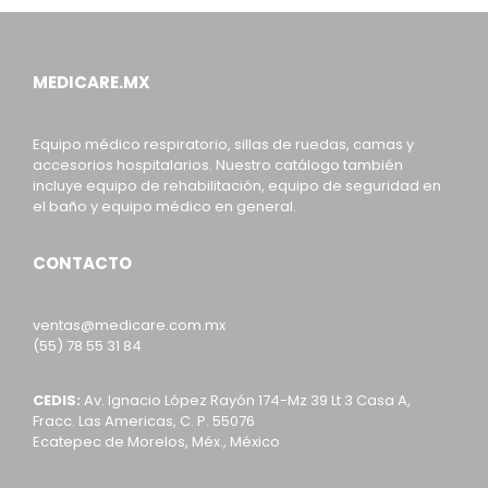
MEDICARE.MX
Equipo médico respiratorio, sillas de ruedas, camas y
accesorios hospitalarios. Nuestro catálogo también
incluye equipo de rehabilitación, equipo de seguridad en
el baño y equipo médico en general.
CONTACTO
ventas@medicare.com.mx
(55) 78 55 31 84
CEDIS:
Av. Ignacio López Rayón 174-Mz 39 Lt 3 Casa A,
Fracc. Las Americas, C. P. 55076
Ecatepec de Morelos, Méx., México