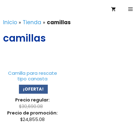
Saltar
Me
al
contenido
Inicio
»
Tienda
»
camillas
camillas
Camilla para rescate
tipo canasta
¡OFERTA!
Precio regular:
$
30,690.08
Precio de promoción:
$
24,855.08