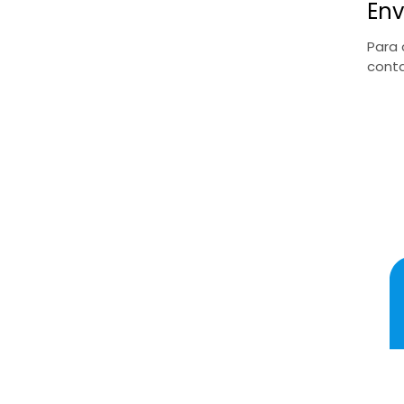
Env
Para 
conta