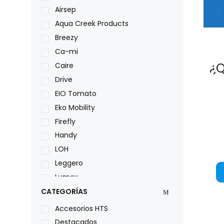
Airsep
Aqua Creek Products
Breezy
Ca-mi
¿Q
Caire
Drive
EIO Tomato
Eko Mobility
Firefly
Handy
LOH
Leggero
Lumex
Medical Store
CATEGORÍAS
Nidek
Accesorios HTS
Oxiplus
Destacados