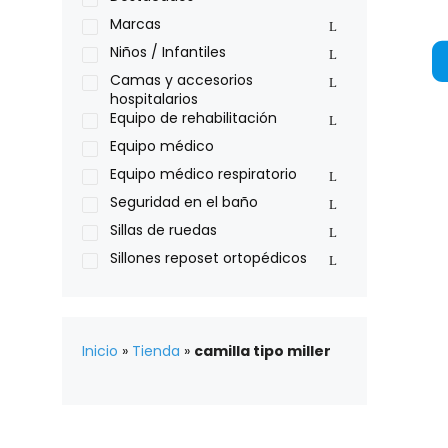
Philips
Marcas
Pride
Niños / Infantiles
Roho
Camas y accesorios
hospitalarios
Sillas de ruedas Everest Jennings
Equipo de rehabilitación
Stealth products
Equipo médico
Xiehe Medical
Equipo médico respiratorio
Seguridad en el baño
Sillas de ruedas
Sillones reposet ortopédicos
Inicio
»
Tienda
»
camilla tipo miller