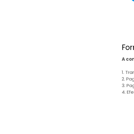
For
A co
1. Tr
2. Pa
3. Pa
4. Ef