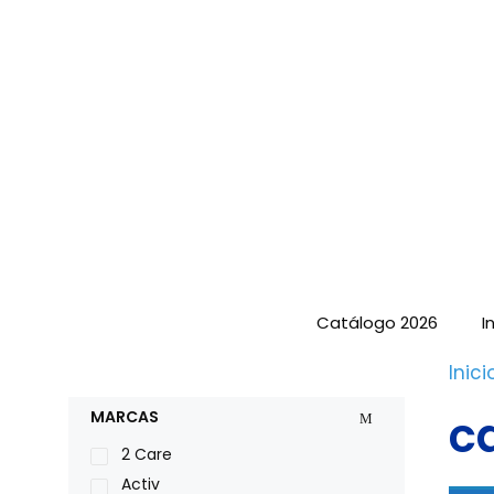
Saltar
al
contenido
Catálogo 2026
I
Inici
ca
MARCAS
2 Care
Activ