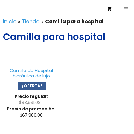
Saltar
Me
al
contenido
Inicio
»
Tienda
»
Camilla para hospital
Camilla para hospital
Camilla de Hospital
hidráulica de lujo
¡OFERTA!
Precio regular:
$
83,931.08
Precio de promoción:
$
67,980.08