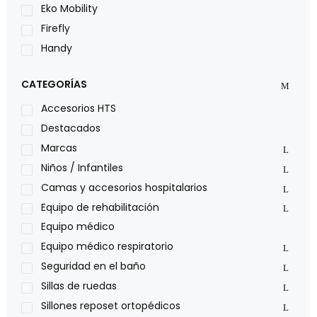
Eko Mobility
Firefly
Handy
LOH
CATEGORÍAS
Leggero
Lumex
Accesorios HTS
Medical Store
Destacados
Nidek
Marcas
Oxiplus
Niños / Infantiles
Philips
Camas y accesorios hospitalarios
Pride
Equipo de rehabilitación
Roho
Equipo médico
Sillas de ruedas Everest Jennings
Equipo médico respiratorio
Stealth products
Seguridad en el baño
Xiehe Medical
Sillas de ruedas
Sillones reposet ortopédicos