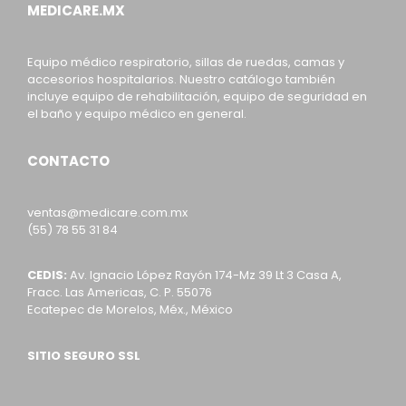
MEDICARE.MX
Equipo médico respiratorio, sillas de ruedas, camas y
accesorios hospitalarios. Nuestro catálogo también
incluye equipo de rehabilitación, equipo de seguridad en
el baño y equipo médico en general.
CONTACTO
ventas@medicare.com.mx
(55) 78 55 31 84
CEDIS:
Av. Ignacio López Rayón 174-Mz 39 Lt 3 Casa A,
Fracc. Las Americas, C. P. 55076
Ecatepec de Morelos, Méx., México
SITIO SEGURO SSL