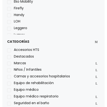
Eko Mobility
Firefly
Handy
LOH
Leggero
Lumex
Medical Store
CATEGORÍAS
Nidek
Accesorios HTS
Oxiplus
Destacados
Philips
Marcas
Pride
Niños / Infantiles
Roho
Camas y accesorios hospitalarios
Sillas de ruedas Everest Jennings
Equipo de rehabilitación
Stealth products
Equipo médico
Xiehe Medical
Equipo médico respiratorio
Seguridad en el baño