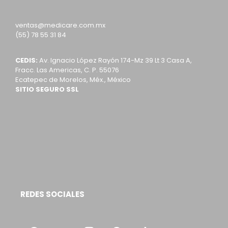
ventas@medicare.com.mx
(55) 78 55 31 84
CEDIS:
Av. Ignacio López Rayón 174-Mz 39 Lt 3 Casa A,
Fracc. Las Americas, C. P. 55076
Ecatepec de Morelos, Méx., México
SITIO SEGURO SSL
REDES SOCIALES