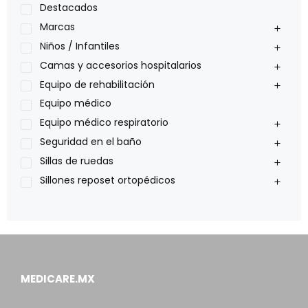
Medical Store
Destacados
Nidek
Marcas
Oxiplus
Niños / Infantiles
Philips
Camas y accesorios hospitalarios
Pride
Equipo de rehabilitación
Roho
Equipo médico
Sillas de ruedas Everest Jennings
Equipo médico respiratorio
Stealth products
Seguridad en el baño
Xiehe Medical
Sillas de ruedas
Sillones reposet ortopédicos
MEDICARE.MX