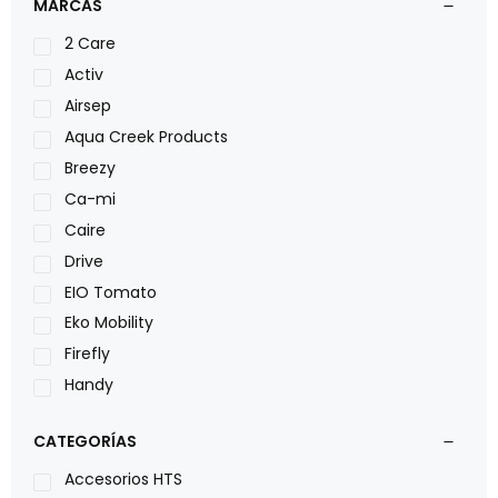
MARCAS
2 Care
Activ
Airsep
Aqua Creek Products
Breezy
Ca-mi
Caire
Drive
EIO Tomato
Eko Mobility
Firefly
Handy
LOH
CATEGORÍAS
Leggero
Lumex
Accesorios HTS