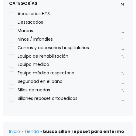
CATEGORÍAS
Leggero
Lumex
Accesorios HTS
Medical Store
Destacados
Nidek
Marcas
Oxiplus
Niños / Infantiles
Philips
Camas y accesorios hospitalarios
Pride
Equipo de rehabilitación
Roho
Equipo médico
Sillas de ruedas Everest Jennings
Equipo médico respiratorio
Stealth products
Seguridad en el baño
Xiehe Medical
Sillas de ruedas
Sillones reposet ortopédicos
Inicio
»
Tienda
»
busco sillon reposet para enfermo