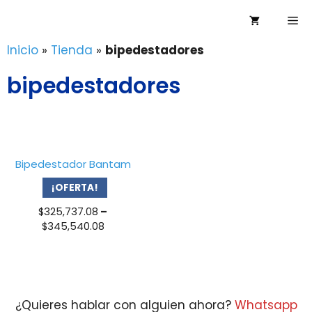
Saltar
Me
al
contenido
Inicio
»
Tienda
»
bipedestadores
bipedestadores
Bipedestador Bantam
¡OFERTA!
$
325,737.08
–
Price
$
345,540.08
range:
$325,737.08
through
$345,540.08
¿Quieres hablar con alguien ahora?
Whatsapp