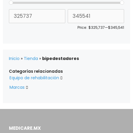
Price:
$325,737
—
$345,541
Inicio
»
Tienda
»
bipedestadores
Categorías relacionadas
Equipo de rehabilitación

Marcas

MEDICARE.MX