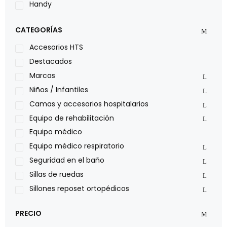
Handy
LOH
CATEGORÍAS
Leggero
Lumex
Accesorios HTS
Medical Store
Destacados
Nidek
Marcas
Oxiplus
Niños / Infantiles
Philips
Camas y accesorios hospitalarios
Pride
Equipo de rehabilitación
Roho
Equipo médico
Sillas de ruedas Everest Jennings
Equipo médico respiratorio
Stealth products
Seguridad en el baño
Xiehe Medical
Sillas de ruedas
Sillones reposet ortopédicos
PRECIO