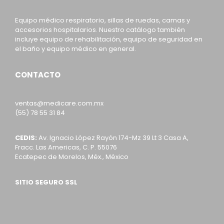
Equipo médico respiratorio, sillas de ruedas, camas y
accesorios hospitalarios. Nuestro catálogo también
incluye equipo de rehabilitación, equipo de seguridad en
el baño y equipo médico en general.
CONTACTO
ventas@medicare.com.mx
(55) 78 55 31 84
CEDIS:
Av. Ignacio López Rayón 174-Mz 39 Lt 3 Casa A,
Fracc. Las Americas, C. P. 55076
Ecatepec de Morelos, Méx., México
SITIO SEGURO SSL