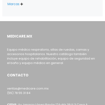
Marcas

MEDICARE.MX
Equipo médico respiratorio, sillas de ruedas, camas y
accesorios hospitalarios. Nuestro catálogo también
incluye equipo de rehabilitación, equipo de seguridad en
el baño y equipo médico en general.
CONTACTO
ventas@medicare.com.mx
(55) 78 55 31 84
CEDIS:
Av. Ignacio López Rayón 174-Mz 39 Lt 3 Casa A,