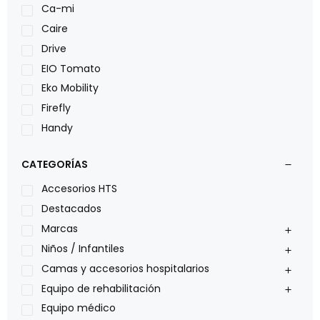
Ca-mi
Caire
Drive
EIO Tomato
Eko Mobility
Firefly
Handy
LOH
CATEGORÍAS
Leggero
Lumex
Accesorios HTS
Medical Store
Destacados
Nidek
Marcas
Oxiplus
Niños / Infantiles
Philips
Camas y accesorios hospitalarios
Pride
Equipo de rehabilitación
Roho
Equipo médico