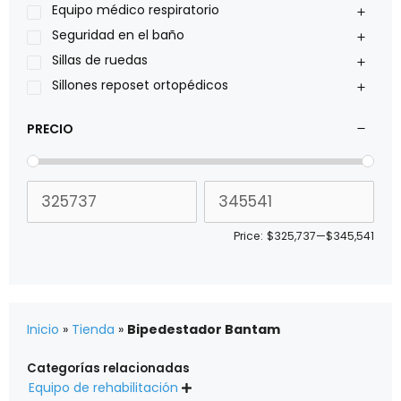
Sillas de ruedas Everest Jennings
Equipo médico respiratorio
Stealth products
Seguridad en el baño
Xiehe Medical
Sillas de ruedas
Sillones reposet ortopédicos
PRECIO
Price:
$325,737
—
$345,541
Inicio
»
Tienda
»
Bipedestador Bantam
Categorías relacionadas
Equipo de rehabilitación
