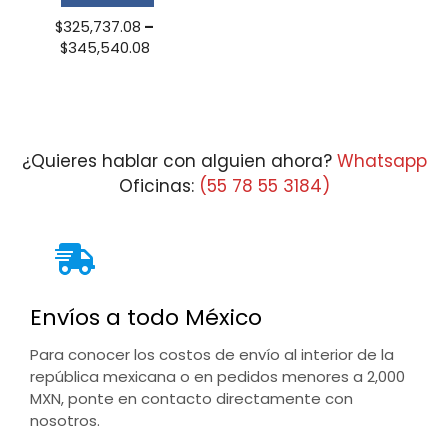
$
325,737.08
–
Price
$
345,540.08
range:
$325,737.08
through
$345,540.08
¿Quieres hablar con alguien ahora?
Whatsapp
Oficinas:
(55 78 55 3184)
Envíos a todo México
Para conocer los costos de envío al interior de la
república mexicana o en pedidos menores a 2,000
MXN, ponte en contacto directamente con
nosotros.