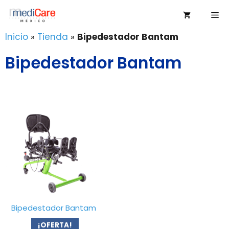
Saltar
Me
al
contenido
Inicio
»
Tienda
»
Bipedestador Bantam
Bipedestador Bantam
Bipedestador Bantam
¡OFERTA!