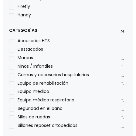
Firefly
Handy
LOH
CATEGORÍAS
Leggero
Lumex
Accesorios HTS
Medical Store
Destacados
Nidek
Marcas
Oxiplus
Niños / Infantiles
Philips
Camas y accesorios hospitalarios
Pride
Equipo de rehabilitación
Roho
Equipo médico
Sillas de ruedas Everest Jennings
Equipo médico respiratorio
Stealth products
Seguridad en el baño
Xiehe Medical
Sillas de ruedas
Sillones reposet ortopédicos