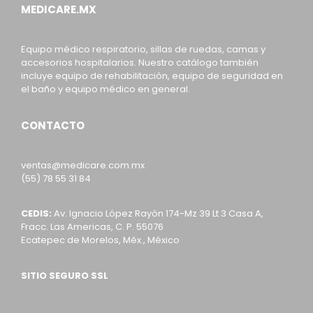
MEDICARE.MX
Equipo médico respiratorio, sillas de ruedas, camas y
accesorios hospitalarios. Nuestro catálogo también
incluye equipo de rehabilitación, equipo de seguridad en
el baño y equipo médico en general.
CONTACTO
ventas@medicare.com.mx
(55) 78 55 31 84
CEDIS:
Av. Ignacio López Rayón 174-Mz 39 Lt 3 Casa A,
Fracc. Las Americas, C. P. 55076
Ecatepec de Morelos, Méx., México
SITIO SEGURO SSL