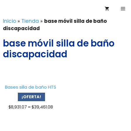
Saltar
Me
al
contenido
Inicio
»
Tienda
»
base móvil silla de baño
discapacidad
base móvil silla de baño
discapacidad
Bases silla de baño HTS
¡OFERTA!
Price
$
8,931.07
–
$
39,461.08
range:
$8,931.07
through